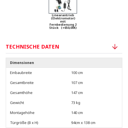
Linearantrieb
(Elektromotor)
mit
Fernbedienung 2
Stück
(+650,00€)
TECHNISCHE DATEN
Dimensionen
Einbaubreite
100 cm
Gesamtbreite
107 cm
Gesamthöhe
147 cm
Gewicht
73 kg
Montagehöhe
140 cm
Türgröße (B x H)
94cm x 138 cm