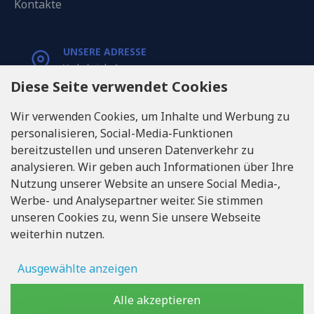
Kontakte
UNSERE ADRESSE
Varkaļu iela 1,
Riga, Latvia, LV1067
Diese Seite verwendet Cookies
Wir verwenden Cookies, um Inhalte und Werbung zu
RUFEN SIE UNS
personalisieren, Social-Media-Funktionen
Tel: +371 20371100
bereitzustellen und unseren Datenverkehr zu
analysieren. Wir geben auch Informationen über Ihre
INFO@LUKONS.COM
Nutzung unserer Website an unsere Social Media-,
Werbe- und Analysepartner weiter. Sie stimmen
unseren Cookies zu, wenn Sie unsere Webseite
UNTERNEHMENS-DETAILS
weiterhin nutzen.
RITONE SIA
Reg. Nr. 40103717618
Umsatzsteuer-Identifikationsnummer LV40103717618
Ausgewählte anzeigen
Rechtsadresse: Rīga, Zasulauka iela 32 - 7, LV-1046
Anzeigenspeicher
Alle akzeptieren