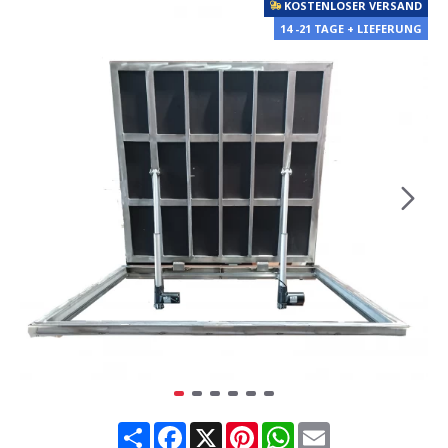
KOSTENLOSER VERSAND
14 -21 TAGE + LIEFERUNG
Share
Facebook
X
Pinterest
WhatsApp
Email