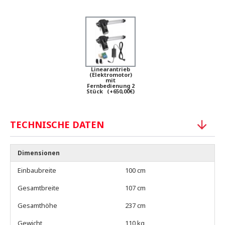
Linearantrieb
(Elektromotor)
mit
Fernbedienung 2
Stück
(+650,00€)
TECHNISCHE DATEN
Dimensionen
Einbaubreite
100 cm
Gesamtbreite
107 cm
Gesamthöhe
237 cm
Gewicht
110 kg