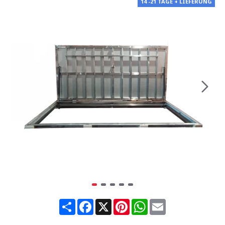
14 -21 TAGE + LIEFERUNG
Share
Facebook
X
Pinterest
WhatsApp
Email