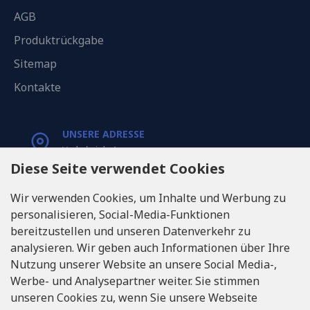
AGB
Produktrückgabe
Sitemap
Kontakte
UNSERE ADRESSE
Varkaļu iela 1,
Riga, Latvia, LV1067
Diese Seite verwendet Cookies
Wir verwenden Cookies, um Inhalte und Werbung zu
RUFEN SIE UNS
personalisieren, Social-Media-Funktionen
Tel: +371 20371100
bereitzustellen und unseren Datenverkehr zu
analysieren. Wir geben auch Informationen über Ihre
INFO@LUKONS.COM
Nutzung unserer Website an unsere Social Media-,
Werbe- und Analysepartner weiter. Sie stimmen
unseren Cookies zu, wenn Sie unsere Webseite
UNTERNEHMENS-DETAILS