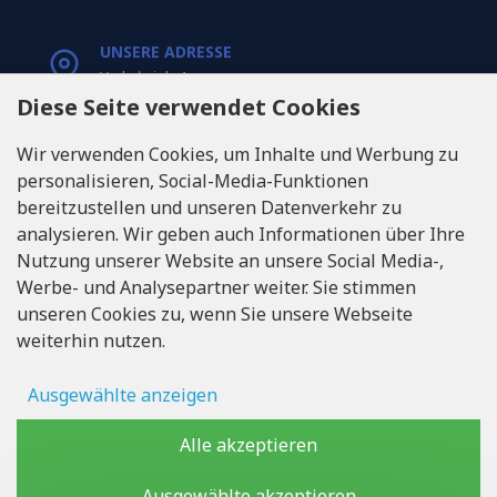
UNSERE ADRESSE
Varkaļu iela 1,
Riga, Latvia, LV1067
Diese Seite verwendet Cookies
Wir verwenden Cookies, um Inhalte und Werbung zu
RUFEN SIE UNS
personalisieren, Social-Media-Funktionen
Tel: +371 20371100
bereitzustellen und unseren Datenverkehr zu
analysieren. Wir geben auch Informationen über Ihre
INFO@LUKONS.COM
Nutzung unserer Website an unsere Social Media-,
Werbe- und Analysepartner weiter. Sie stimmen
unseren Cookies zu, wenn Sie unsere Webseite
UNTERNEHMENS-DETAILS
weiterhin nutzen.
RITONE SIA
Reg. Nr. 40103717618
Umsatzsteuer-Identifikationsnummer LV40103717618
Ausgewählte anzeigen
Rechtsadresse: Rīga, Zasulauka iela 32 - 7, LV-1046
Anzeigenspeicher
Alle akzeptieren
Benutzerdaten
Ausgewählte akzeptieren