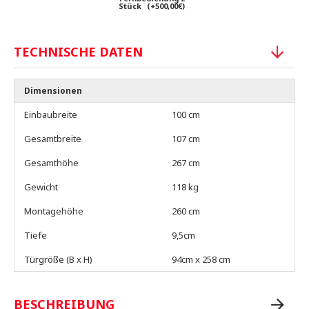
Stück
(+500,00€)
TECHNISCHE DATEN
Dimensionen
Einbaubreite
100 cm
Gesamtbreite
107 cm
Gesamthöhe
267 cm
Gewicht
118 kg
Montagehöhe
260 cm
Tiefe
9,5cm
Türgröße (B x H)
94cm x 258 cm
BESCHREIBUNG