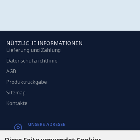
NÜTZLICHE INFORMATIONEN
Lieferung und Zahlung
Datenschutzrichtlinie
AGB
Produktrückgabe
Sitemap
Kontakte
UNSERE ADRESSE
Varkaļu iela 1,
Riga, Latvia, LV1067
Diese Seite verwendet Cookies