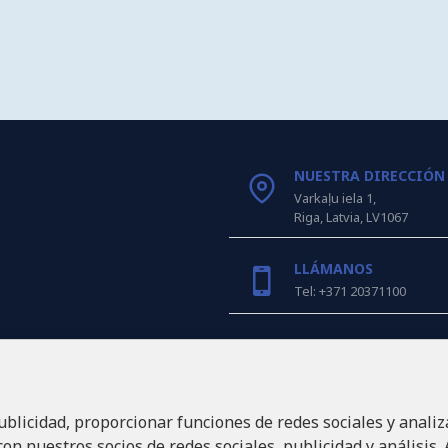
NUESTRA DIRECCIÓN
Varkaļu iela 1,
Riga, Latvia, LV1067
LLÁMANOS
Tel: +371 20371100
INFO@LUKONS.COM
ublicidad, proporcionar funciones de redes sociales y analiz
DETALLES DE LA COM
RITONE SIA
n nuestros socios de redes sociales, publicidad y análisis.