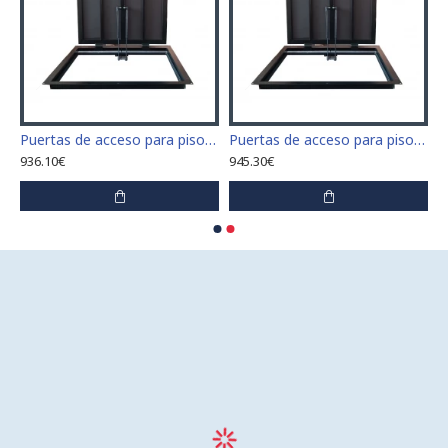
 para piso tamaño 60 cm x 60 cm
Puertas de acceso para piso tamaño 60 cm x 70 cm "H"
Puertas de acceso para piso tamaño 60 cm x 80 cm "H"
936.10€
945.30€