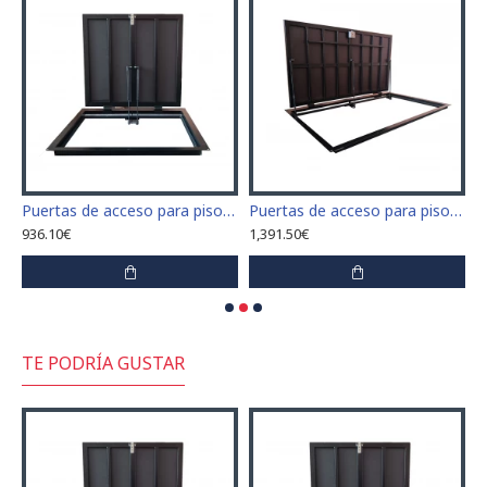
 para piso tamaño 70 cm x 70 cm
Puertas de acceso para piso tamaño 70 cm x 60 cm "H"
Puertas de acceso para piso tamaño 70 cm x 220 cm "H"
936.10€
1,391.50€
1
TE PODRÍA GUSTAR