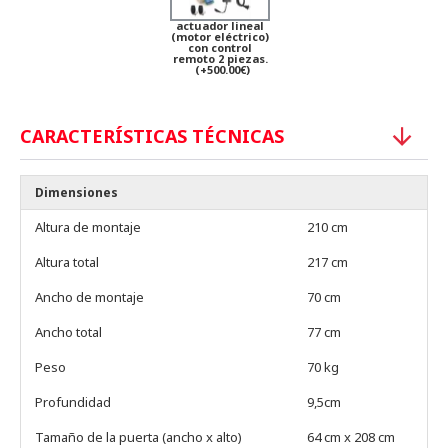
actuador lineal
(motor eléctrico)
con control
remoto 2 piezas.
(+500.00€)
CARACTERÍSTICAS TÉCNICAS
Dimensiones
Altura de montaje
210 cm
Altura total
217 cm
Ancho de montaje
70 cm
Ancho total
77 cm
Peso
70 kg
Profundidad
9,5cm
Tamaño de la puerta (ancho x alto)
64 cm x 208 cm