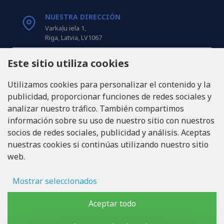
NUESTRA DIRECCIÓN
Varkaļu iela 1,
Riga, Latvia, LV1067
Este sitio utiliza cookies
LLÁMANOS
Tel: +371 20371100
Utilizamos cookies para personalizar el contenido y la
publicidad, proporcionar funciones de redes sociales y
INFO@LUKONS.COM
analizar nuestro tráfico. También compartimos
información sobre su uso de nuestro sitio con nuestros
socios de redes sociales, publicidad y análisis. Aceptas
DETALLES DE LA COMPAÑÍA
nuestras cookies si continúas utilizando nuestro sitio
RITONE SIA
web.
Reg. Nr. 40103717618
ID de IVA LV40103717618
Domicilio legal: Rīga, Zasulauka iela 32 - 7, LV-1046
Mostrar seleccionados
Almacenamiento de anuncios
Aceptar todo
Copyright © 2019 - 2026, lukons.com, Todos los derechos