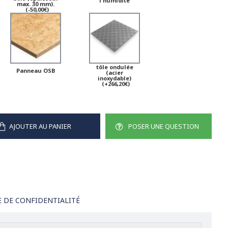
l'humidité
max. 30 mm).
(-50,00€)
tôle ondulée
Panneau OSB
(acier
inoxydable)
(+266,20€)
AJOUTER AU PANIER
POSER UNE QUESTION
E DE CONFIDENTIALITÉ