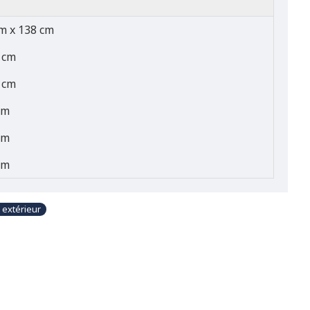
m x 138 cm
 cm
 cm
cm
cm
cm
 extérieur