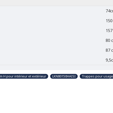
74c
150
157
80 
87 
9,5
m H pour intérieur et extérieur
LKN80150HAISI
Trappes pour usage