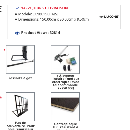
€
14 -21 JOURS + LIVRAISON
Modèle:
LKN80150HAISI
1
Dimensions:
150.00cm x 80.00cm x 9.50cm
Product Views: 32814
actionneur
ressorts à gaz
linéaire (moteur
électrique) avec
télécommande
(+250,00€)
Pas de
Contreplaqué
couverture. Pour
HPL résistant à
bois (épaisseur