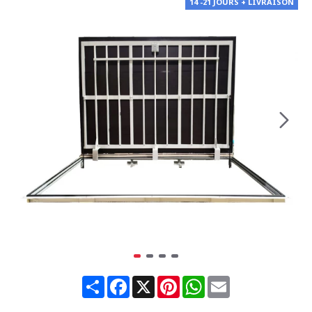
14 -21 JOURS + LIVRAISON
Share
Facebook
X
Pinterest
WhatsApp
Email