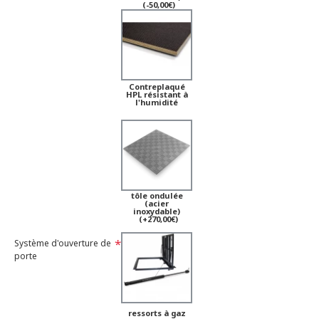
(-50,00€)
Contreplaqué
HPL résistant à
l'humidité
tôle ondulée
(acier
inoxydable)
(+270,00€)
Système d'ouverture de
porte
ressorts à gaz