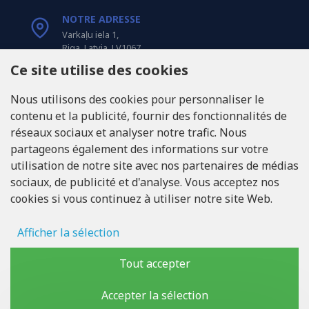
NOTRE ADRESSE
Varkaļu iela 1,
Riga, Latvia, LV1067
Ce site utilise des cookies
APPELEZ-NOUS
Nous utilisons des cookies pour personnaliser le
Tel: +371 20371100
contenu et la publicité, fournir des fonctionnalités de
réseaux sociaux et analyser notre trafic. Nous
INFO@LUKONS.COM
partageons également des informations sur votre
utilisation de notre site avec nos partenaires de médias
sociaux, de publicité et d'analyse. Vous acceptez nos
COORDONNÉES DE L'ENTREPRISE
cookies si vous continuez à utiliser notre site Web.
RITONE Sarl
Reg. Nr. 40103717618
Numéro de TVA LV40103717618
Afficher la sélection
Adresse légale: Rīga, Zasulauka iela 32 - 7, LV-1046
Stockage des publicités
Tout accepter
Données d'utilisateur
Accepter la sélection
Copyright © 2019 - 2026, lukons.com, Tous droits réservés