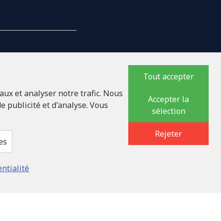
Tout accepter
NTREPRISE
aux et analyser notre trafic. Nous
Accepter la
e publicité et d'analyse. Vous
sélection
17618
lauka iela 32 - 7, LV-
Rejeter
es
entialité