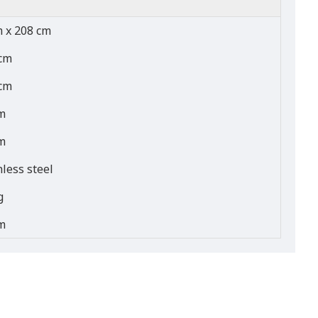
 x 208 cm
cm
cm
m
m
nless steel
g
m