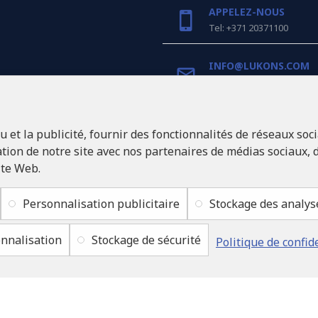
APPELEZ-NOUS
Tel: +371 20371100
INFO@LUKONS.COM
COORDONNÉES DE L'E
et la publicité, fournir des fonctionnalités de réseaux soci
RITONE Sarl
Reg. Nr. 40103717618
ion de notre site avec nos partenaires de médias sociaux, d
Numéro de TVA LV401037
ite Web.
Adresse légale: Rīga, Zasu
1046
Personnalisation publicitaire
Stockage des analys
nnalisation
Stockage de sécurité
Politique de confid