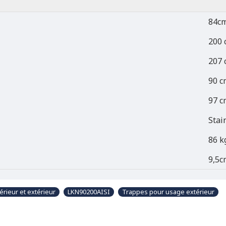
84cm
200 
207 
90 c
97 c
Stai
86 k
9,5c
érieur et extérieur
LKN90200AISI
Trappes pour usage extérieur