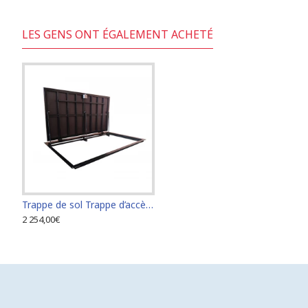
LES GENS ONT ÉGALEMENT ACHETÉ
Trappe de sol Trappe d’accès Trappe de visite 90 cm x 270 cm "H"
Porte d'accès au sol en acier inoxydable 100 cm x 100 cm pour intérieur et extérieur
Porte d'accè
2 254,00€
1 748,00€
1 748,00€