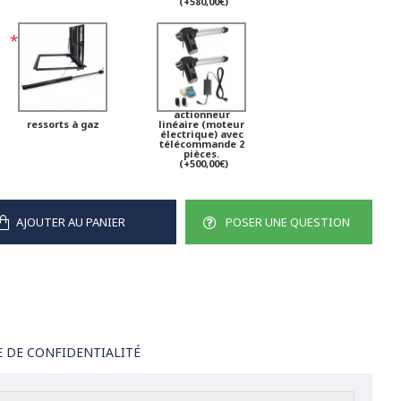
(+580,00€)
actionneur
ressorts à gaz
linéaire (moteur
électrique) avec
télécommande 2
pièces.
(+500,00€)
AJOUTER AU PANIER
POSER UNE QUESTION
E DE CONFIDENTIALITÉ