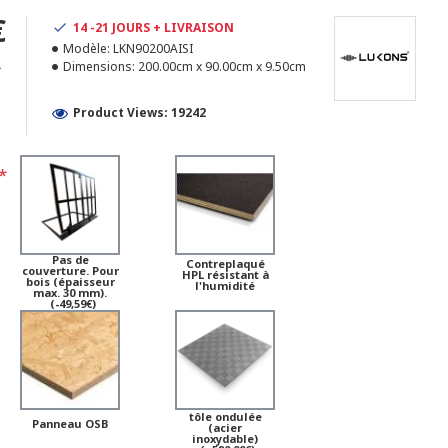
€
14 -21 JOURS + LIVRAISON
Modèle:
LKN90200AISI
2
Dimensions:
200.00cm x 90.00cm x 9.50cm
Product Views: 19242
Pas de
Contreplaqué
couverture. Pour
HPL résistant à
bois (épaisseur
l'humidité
max. 30 mm).
(-49,59€)
tôle ondulée
Panneau OSB
(acier
inoxydable)