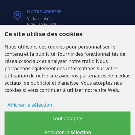
NOTRE ADRESSE
Varkaļu iela 1,
Riga, Latvia, LV1067
Ce site utilise des cookies
APPELEZ-NOUS
Nous utilisons des cookies pour personnaliser le
Tel: +371 20371100
contenu et la publicité, fournir des fonctionnalités de
réseaux sociaux et analyser notre trafic. Nous
INFO@LUKONS.COM
partageons également des informations sur votre
utilisation de notre site avec nos partenaires de médias
sociaux, de publicité et d'analyse. Vous acceptez nos
COORDONNÉES DE L'ENTREPRISE
cookies si vous continuez à utiliser notre site Web.
RITONE Sarl
Reg. Nr. 40103717618
Numéro de TVA LV40103717618
Afficher la sélection
Adresse légale: Rīga, Zasulauka iela 32 - 7, LV-1046
Stockage des publicités
Tout accepter
Données d'utilisateur
Accepter la sélection