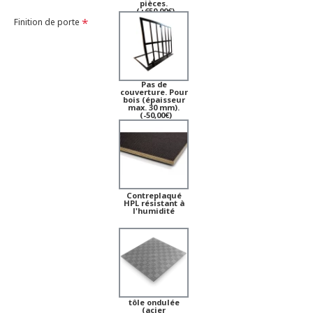
pièces.
(+650,00€)
Finition de porte
Pas de
couverture. Pour
bois (épaisseur
max. 30 mm).
(-50,00€)
Contreplaqué
HPL résistant à
l'humidité
tôle ondulée
(acier