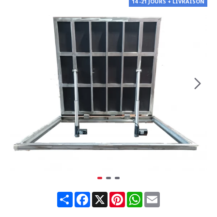
14 -21 JOURS + LIVRAISON
Share
Facebook
X
Pinterest
WhatsApp
Email