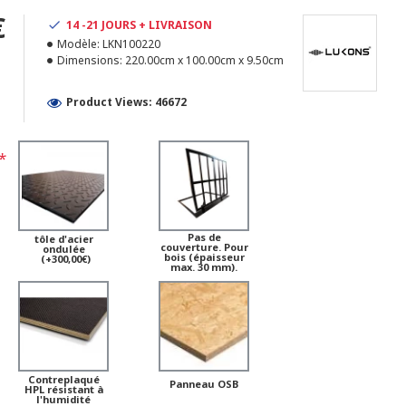
€
14 -21 JOURS + LIVRAISON
Modèle:
LKN100220
1
Dimensions:
220.00cm x 100.00cm x 9.50cm
Product Views: 46672
Pas de
tôle d'acier
couverture. Pour
ondulée
bois (épaisseur
(+300,00€)
max. 30 mm).
Contreplaqué
Panneau OSB
HPL résistant à
l'humidité