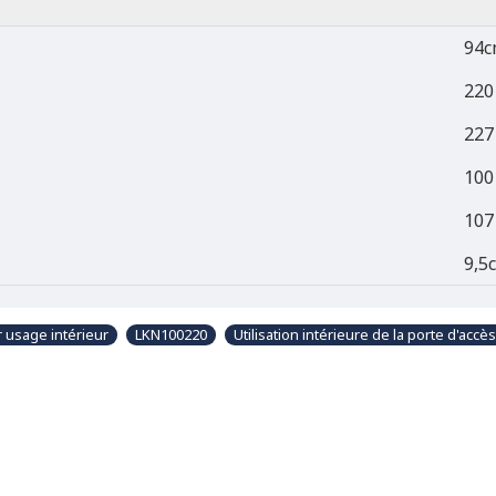
94c
220
227
100
107
9,5
r usage intérieur
LKN100220
Utilisation intérieure de la porte d'accès