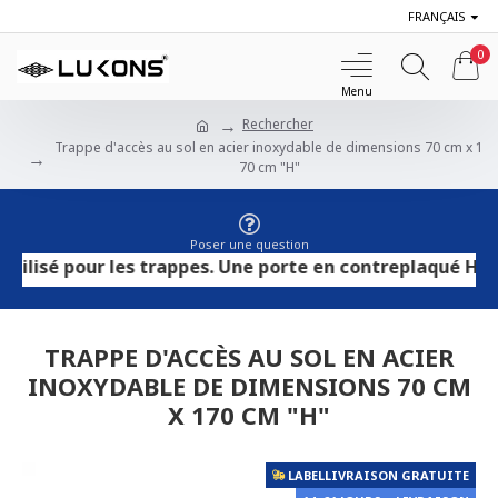
FRANÇAIS
0
Rechercher
Trappe d'accès au sol en acier inoxydable de dimensions 70 cm x 1
70 cm "H"
Poser une question
é pour les trappes. Une porte en contreplaqué HPL convie
TRAPPE D'ACCÈS AU SOL EN ACIER
INOXYDABLE DE DIMENSIONS 70 CM
X 170 CM "H"
LABELLIVRAISON GRATUITE