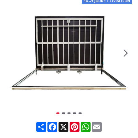
14 -21 JOURS + LIVRAISON
Share
Facebook
X
Pinterest
WhatsApp
Email