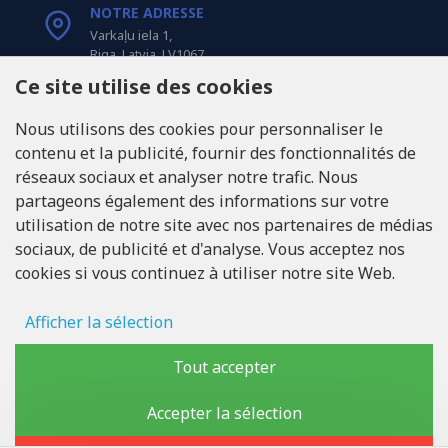
NOTRE ADRESSE
Varkaļu iela 1,
Riga, Latvia, LV1067
Ce site utilise des cookies
APPELEZ-NOUS
Nous utilisons des cookies pour personnaliser le
Tel: +371 20371100
contenu et la publicité, fournir des fonctionnalités de
réseaux sociaux et analyser notre trafic. Nous
INFO@LUKONS.COM
partageons également des informations sur votre
utilisation de notre site avec nos partenaires de médias
sociaux, de publicité et d'analyse. Vous acceptez nos
COORDONNÉES DE L'ENTREPRISE
cookies si vous continuez à utiliser notre site Web.
RITONE Sarl
Reg. Nr. 40103717618
Numéro de TVA LV40103717618
Afficher la sélection
Adresse légale: Rīga, Zasulauka iela 32 - 7, LV-1046
Stockage des publicités
Tout accepter
Données d'utilisateur
Accepter la sélection
Copyright © 2019 - 2026, lukons.com, Tous droits réservés