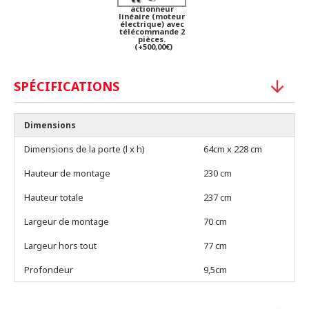
actionneur
linéaire (moteur
électrique) avec
télécommande 2
pièces.
(+500,00€)
SPÉCIFICATIONS
Dimensions
Dimensions de la porte (l x h)
64cm x 228 cm
Hauteur de montage
230 cm
Hauteur totale
237 cm
Largeur de montage
70 cm
Largeur hors tout
77 cm
Profondeur
9,5cm