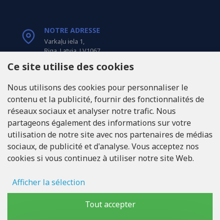
NOTRE ADRESSE
Varkaļu iela 1,
Riga, Latvia, LV1067
Ce site utilise des cookies
APPELEZ-NOUS
Nous utilisons des cookies pour personnaliser le
Tel: +371 20371100
contenu et la publicité, fournir des fonctionnalités de
réseaux sociaux et analyser notre trafic. Nous
INFO@LUKONS.COM
partageons également des informations sur votre
utilisation de notre site avec nos partenaires de médias
sociaux, de publicité et d'analyse. Vous acceptez nos
COORDONNÉES DE L'ENTREPRISE
cookies si vous continuez à utiliser notre site Web.
RITONE Sarl
Reg. Nr. 40103717618
Numéro de TVA LV40103717618
Afficher la sélection
Adresse légale: Rīga, Zasulauka iela 32 - 7, LV-1046
Stockage des publicités
Tout accepter