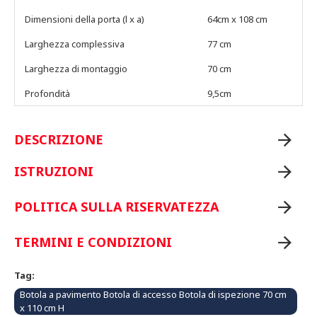
Dimensioni della porta (l x a)
64cm x 108 cm
Larghezza complessiva
77 cm
Larghezza di montaggio
70 cm
Profondità
9,5cm
DESCRIZIONE
ISTRUZIONI
POLITICA SULLA RISERVATEZZA
TERMINI E CONDIZIONI
Tag:
Botola a pavimento Botola di accesso Botola di ispezione 70 cm
x 110 cm H