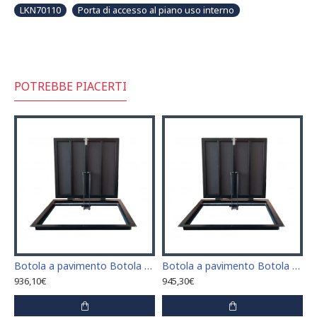
LKN70110
Porta di accesso al piano uso interno
POTREBBE PIACERTI
cesso Botola di ispezione 60 cm x 60 cm
Botola a pavimento Botola di accesso Botola di ispezione 60 cm x 70 cm "H"
Botola a pavimento Botola di accesso Botola di ispezione 60 cm x 80 cm "H"
936,10€
945,30€