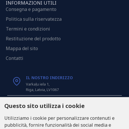
INFORMAZIONI UTILI
Consegna e pagamento
Politica sulla riservatezza
Termini e condizioni
Restituzione del prodotto
Mappa del sito
Contatti
IL NOSTRO INDIRIZZO
Varkaļu iela 1,
Riga, Latvia, LV1067
CHIAMACI
Questo sito utilizza i cookie
Tel: +371 20371100
Utilizziamo i cookie per personalizzare contenuti e
pubblicità, fornire funzionalità dei social media e
INFO@LUKONS.COM