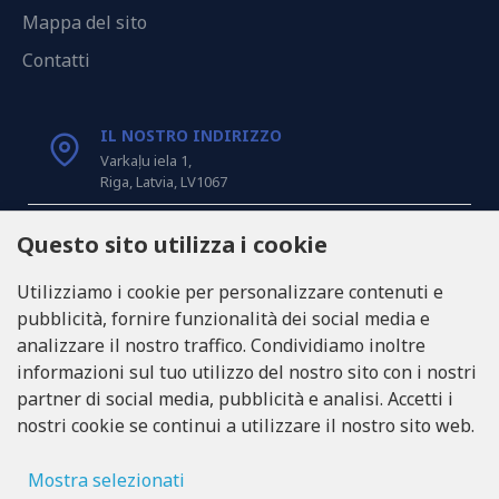
Mappa del sito
Contatti
IL NOSTRO INDIRIZZO
Varkaļu iela 1,
Riga, Latvia, LV1067
CHIAMACI
Questo sito utilizza i cookie
Tel: +371 20371100
Utilizziamo i cookie per personalizzare contenuti e
pubblicità, fornire funzionalità dei social media e
INFO@LUKONS.COM
analizzare il nostro traffico. Condividiamo inoltre
informazioni sul tuo utilizzo del nostro sito con i nostri
partner di social media, pubblicità e analisi. Accetti i
DETTAGLI DELLA COMPAGNIA
nostri cookie se continui a utilizzare il nostro sito web.
RITONE SIA
Reg. Nr. 40103717618
Partita IVA LV40103717618
Mostra selezionati
Sede legale: Rīga, Zasulauka iela 32 - 7, LV-1046