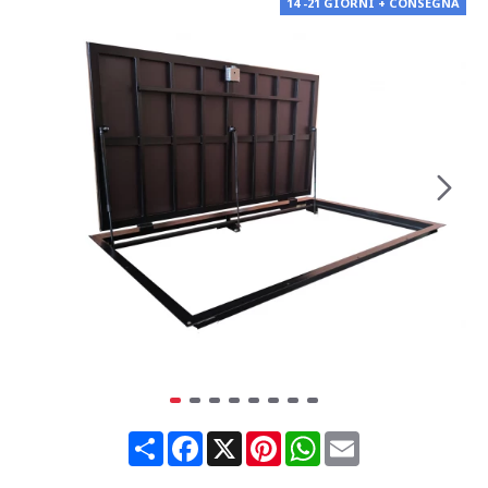
14 -21 GIORNI + CONSEGNA
Share
Facebook
X
Pinterest
WhatsApp
Email