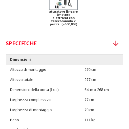
attuatore lineare
(motore
elettrico) con
telecomando 2
pezzi
(+500,00€)
SPECIFICHE
Dimensioni
Altezza di montaggio
270 cm
Altezza totale
277 cm
Dimensioni della porta (l x a)
64cm x 268 cm
Larghezza complessiva
77 cm
Larghezza di montaggio
70 cm
Peso
111 kg