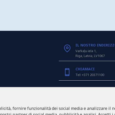
IL NOSTRO INDIRIZ
Varkaļu iela 1,
Riga, Latvia, LV1067
CHIAMACI
Tel: +371 20371100
INFO@LUKONS.COM
icità, fornire funzionalità dei social media e analizzare il n
DETTAGLI DELLA CO
RITONE SIA
 nostri partner di social media, pubblicità e analisi. Accetti i