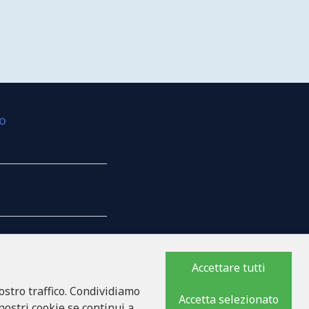
ZO
Accettare tutti
ostro traffico. Condividiamo
MPAGNIA
Accetta selezionato
 nostri cookie se continui a