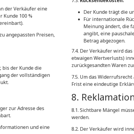
​7.3.
Rücksendekosten:
nn der Verkäufer eine
​Der Kunde trägt die 
er Kunde 100 %
​Für internationale R
ereinbart).
Meinung ändert, die f
angibt, eine pauschal
 zu angepassten Preisen,
Betrag abgezogen.
​7.4. Der Verkäufer wird d
etwaigen Wertverlusts) inn
zurückgesandten Waren zur
, bis der Kunde die
ngang der vollständigen
​7.5. Um das Widerrufsrech
ukt.
Frist eine eindeutige Erkl
​8. Reklamatio
ager zur Adresse des
​8.1. Sichtbare Mängel müs
bart.
werden.
informationen und eine
​8.2. Der Verkäufer wird i