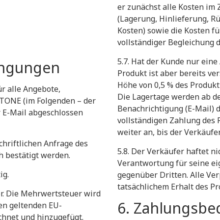
er zunächst alle Kosten i
(Lagerung, Hinlieferung, R
Kosten) sowie die Kosten fü
vollständiger Begleichung d
​5.7. Hat der Kunde nur ein
ingungen
Produkt ist aber bereits ver
Höhe von 0,5 % des Produkt
r alle Angebote,
Die Lagertage werden ab de
ITONE (im Folgenden – der
Benachrichtigung (E-Mail) 
 E-Mail abgeschlossen
vollständigen Zahlung des 
weiter an, bis der Verkäufe
chriftlichen Anfrage des
​5.8. Der Verkäufer haftet n
h bestätigt werden.
Verantwortung für seine ei
ig.
gegenüber Dritten. Alle Ve
tatsächlichem Erhalt des P
er. Die Mehrwertsteuer wird
​6. Zahlungsb
en geltenden EU-
chnet und hinzugefügt.