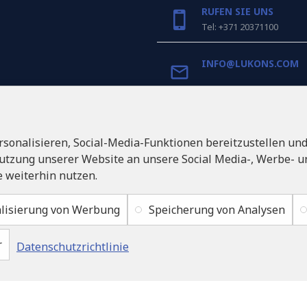
RUFEN SIE UNS
Tel: +371 20371100
INFO@LUKONS.COM
UNTERNEHMENS-DET
RITONE SIA
sonalisieren, Social-Media-Funktionen bereitzustellen un
Reg. Nr. 40103717618
Umsatzsteuer-Identifik
utzung unserer Website an unsere Social Media-, Werbe- un
LV40103717618
 weiterhin nutzen.
Rechtsadresse: Rīga, Zasul
1046
lisierung von Werbung
Speicherung von Analysen
r
Datenschutzrichtlinie