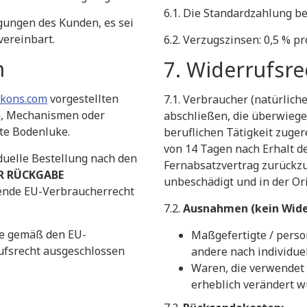
​6.1. Die Standardzahlung b
gungen des Kunden, es sei
vereinbart.
​6.2. Verzugszinsen: 0,5 % pr
n
​7. Widerrufsr
kons.com
vorgestellten
​7.1. Verbraucher (natürlic
n, Mechanismen oder
abschließen, die überwiege
gte Bodenluke.
beruflichen Tätigkeit zuge
von 14 Tagen nach Erhalt 
duelle Bestellung nach den
Fernabsatzvertrag zurückzu
R RÜCKGABE
unbeschädigt und in der Or
gende EU-Verbraucherrecht
​7.2.
Ausnahmen (kein Wide
kte gemäß den EU-
​Maßgefertigte / pers
ufsrecht ausgeschlossen
andere nach individuel
​Waren, die verwendet
erheblich verändert w