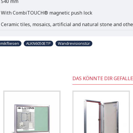
540 mm
With CombiTOUCH® magnetic push lock
Ceramic tiles, mosaics, artificial and natural stone and oth
mikfliesen
ALKN6050ETP
Wandrevisionstür
DAS KÖNNTE DIR GEFALL