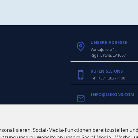
UNSERE ADRESSE
Varkaļu iela 1,
Riga, Latvia, LV1067
RUFEN SIE UNS
Tel: +371 20371100
INFO@LUKONS.COM
UNTERNEHMENS-DET
RITONE SIA
sonalisieren, Social-Media-Funktionen bereitzustellen un
Reg. Nr. 40103717618
Umsatzsteuer-Identifik
utzung unserer Website an unsere Social Media-, Werbe- un