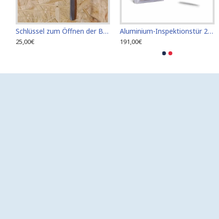
el zum Öffnen der Bodenluke
Schlüssel zum Öffnen der Bodenluke
Aluminium-Inspektionstür 200 mm x 300 mm für Keramikfliesen
25,00€
191,00€