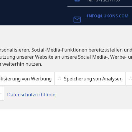
Tel: +371 20371100
INFO@LUKONS.COM
UNTERNEHMENS-DET
RITONE SIA
sonalisieren, Social-Media-Funktionen bereitzustellen un
Reg. Nr. 40103717618
Umsatzsteuer-Identifik
utzung unserer Website an unsere Social Media-, Werbe- un
LV40103717618
 weiterhin nutzen.
Rechtsadresse: Rīga, Zasul
1046
lisierung von Werbung
Speicherung von Analysen
r
Datenschutzrichtlinie