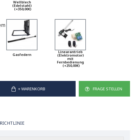
Wellblech
(Edelstahl)
(+350,00€)
em
Linearantrieb
Gasfedern
(Elektromotor)
mit
Fernbedienung
(+250,00€)
+ WARENKORB
FRAGE STELLEN
RICHTLINIE