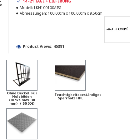
€
14 -21 TAGE + LIEFERUNG
Modell:
LKN100100AISI
Abmessungen:
100.00cm x 100.00cm x 9.50cm
Product Views: 45391
Ohne Deckel. Für
Feuchtigkeitsbeständiges
Holzböden
Sperrholz HPL
(Dicke max. 30
mm)
(-50,00€)