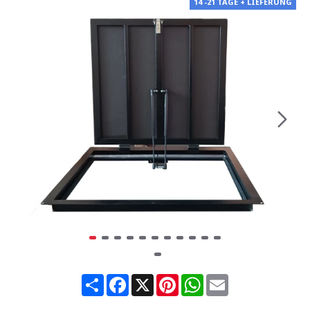
14 -21 TAGE + LIEFERUNG
Share
Facebook
X
Pinterest
WhatsApp
Email