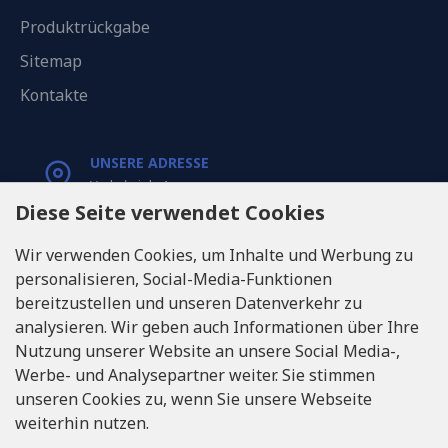
Produktrückgabe
Sitemap
Kontakte
UNSERE ADRESSE
Varkaļu iela 1,
Riga, Latvia, LV1067
Diese Seite verwendet Cookies
Wir verwenden Cookies, um Inhalte und Werbung zu
RUFEN SIE UNS
personalisieren, Social-Media-Funktionen
Tel: +371 20371100
bereitzustellen und unseren Datenverkehr zu
analysieren. Wir geben auch Informationen über Ihre
INFO@LUKONS.COM
Nutzung unserer Website an unsere Social Media-,
Werbe- und Analysepartner weiter. Sie stimmen
unseren Cookies zu, wenn Sie unsere Webseite
UNTERNEHMENS-DETAILS
weiterhin nutzen.
RITONE SIA