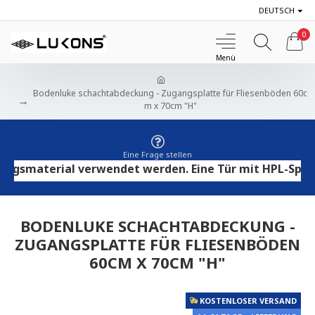
DEUTSCH
0
Bodenluke schachtabdeckung - Zugangsplatte für Fliesenböden 60c
m x 70cm "H"
Eine Frage stellen
material verwendet werden. Eine Tür mit HPL-Sperrholz
BODENLUKE SCHACHTABDECKUNG -
ZUGANGSPLATTE FÜR FLIESENBÖDEN
60CM X 70CM "H"
KOSTENLOSER VERSAND