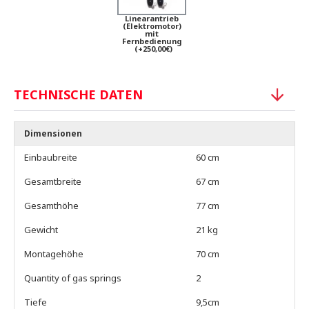
Linearantrieb
(Elektromotor)
mit
Fernbedienung
(+250,00€)
TECHNISCHE DATEN
Dimensionen
Einbaubreite
60 cm
Gesamtbreite
67 cm
Gesamthöhe
77 cm
Gewicht
21 kg
Montagehöhe
70 cm
Quantity of gas springs
2
Tiefe
9,5cm