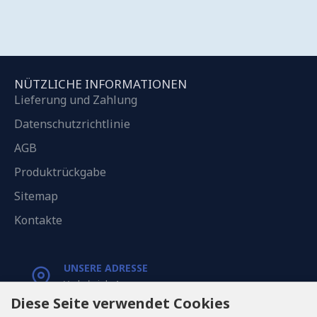
NÜTZLICHE INFORMATIONEN
Lieferung und Zahlung
Datenschutzrichtlinie
AGB
Produktrückgabe
Sitemap
Kontakte
UNSERE ADRESSE
Varkaļu iela 1,
Riga, Latvia, LV1067
Diese Seite verwendet Cookies