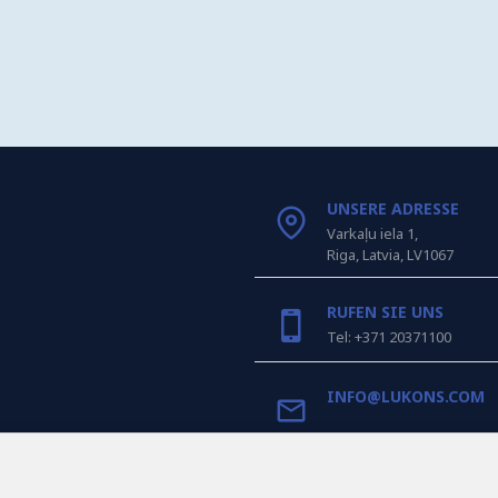
UNSERE ADRESSE
Varkaļu iela 1,
Riga, Latvia, LV1067
RUFEN SIE UNS
Tel: +371 20371100
INFO@LUKONS.COM
UNTERNEHMENS-DET