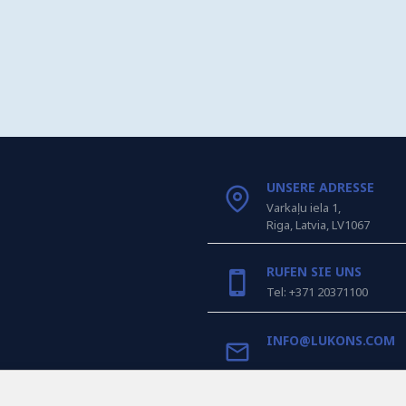
UNSERE ADRESSE
Varkaļu iela 1,
Riga, Latvia, LV1067
RUFEN SIE UNS
Tel: +371 20371100
INFO@LUKONS.COM