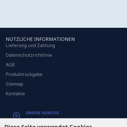
NÜTZLICHE INFORMATIONEN
Lieferung und Zahlung
Datenschutzrichtlinie
AGB
Produktrückgabe
Sitemap
Kontakte
UNSERE ADRESSE
Varkaļu iela 1,
Riga, Latvia, LV1067
Diese Seite verwendet Cookies