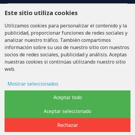
Este sitio utiliza cookies
LLÁMANOS
Tel: +371 20371100
Utilizamos cookies para personalizar el contenido y la
publicidad, proporcionar funciones de redes sociales y
INFO@LUKONS.COM
analizar nuestro tráfico. También compartimos
información sobre su uso de nuestro sitio con nuestros
socios de redes sociales, publicidad y análisis. Aceptas
DETALLES DE LA COMPAÑÍA
nuestras cookies si continúas utilizando nuestro sitio
RITONE SIA
web.
Reg. Nr. 40103717618
ID de IVA LV40103717618
Domicilio legal: Rīga, Zasulauka iela 32 - 7, LV-1046
Mostrar seleccionados
Almacenamiento de anuncios
Aceptar todo
Copyright © 2019 - 2026, lukons.com, Todos los derechos
Datos del usuario
Aceptar seleccionado
reservados
Personalización publicitaria
Rechazar