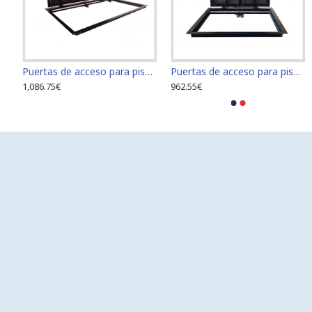
piso tamaño 80 cm x 80 cm
Puertas de acceso para piso tamaño 80 cm x 120 cm "H"
Puertas de acceso para piso tamaño 70 cm x 80 cm "H"
1,086.75€
962.55€