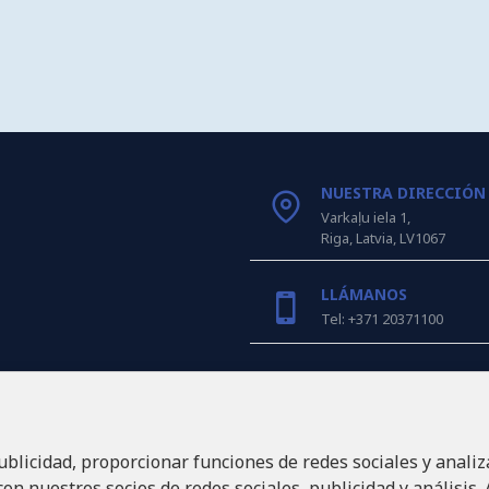
NUESTRA DIRECCIÓN
Varkaļu iela 1,
Riga, Latvia, LV1067
LLÁMANOS
Tel: +371 20371100
INFO@LUKONS.COM
ublicidad, proporcionar funciones de redes sociales y analiz
DETALLES DE LA COM
RITONE SIA
n nuestros socios de redes sociales, publicidad y análisis.