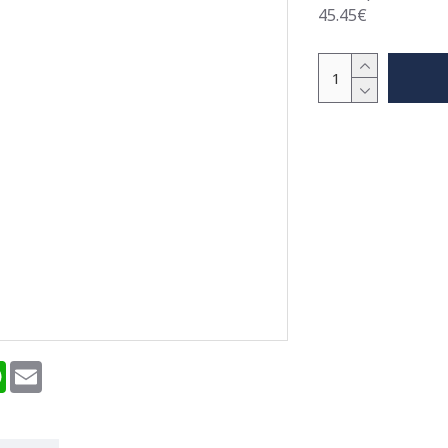
45.45€
terest
WhatsApp
Email