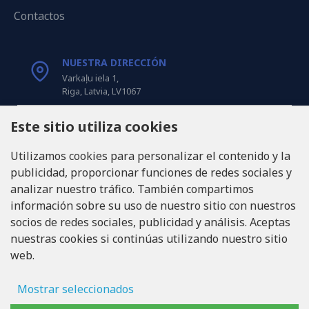
Contactos
NUESTRA DIRECCIÓN
Varkaļu iela 1,
Riga, Latvia, LV1067
Este sitio utiliza cookies
LLÁMANOS
Tel: +371 20371100
Utilizamos cookies para personalizar el contenido y la
publicidad, proporcionar funciones de redes sociales y
INFO@LUKONS.COM
analizar nuestro tráfico. También compartimos
información sobre su uso de nuestro sitio con nuestros
socios de redes sociales, publicidad y análisis. Aceptas
DETALLES DE LA COMPAÑÍA
nuestras cookies si continúas utilizando nuestro sitio
RITONE SIA
web.
Reg. Nr. 40103717618
ID de IVA LV40103717618
Domicilio legal: Rīga, Zasulauka iela 32 - 7, LV-1046
Mostrar seleccionados