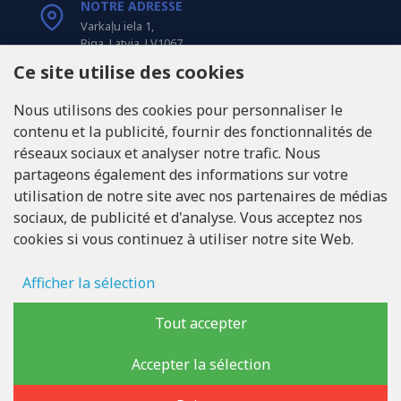
NOTRE ADRESSE
Varkaļu iela 1,
Riga, Latvia, LV1067
Ce site utilise des cookies
APPELEZ-NOUS
Nous utilisons des cookies pour personnaliser le
Tel: +371 20371100
contenu et la publicité, fournir des fonctionnalités de
réseaux sociaux et analyser notre trafic. Nous
INFO@LUKONS.COM
partageons également des informations sur votre
utilisation de notre site avec nos partenaires de médias
sociaux, de publicité et d'analyse. Vous acceptez nos
COORDONNÉES DE L'ENTREPRISE
cookies si vous continuez à utiliser notre site Web.
RITONE Sarl
Reg. Nr. 40103717618
Numéro de TVA LV40103717618
Afficher la sélection
Adresse légale: Rīga, Zasulauka iela 32 - 7, LV-1046
Stockage des publicités
Tout accepter
Données d'utilisateur
Accepter la sélection
Copyright © 2019 - 2026, lukons.com, Tous droits réservés
Personnalisation publicitaire