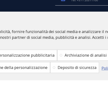
Tel: +371 20371100
INFO@LUKONS.COM
icità, fornire funzionalità dei social media e analizzare il n
DETTAGLI DELLA CO
RITONE SIA
 nostri partner di social media, pubblicità e analisi. Accetti i
Reg. Nr. 40103717618
Partita IVA LV4010371761
Sede legale: Rīga, Zasulau
ersonalizzazione pubblicitaria
Archiviazione di analisi
ne della personalizzazione
Deposito di sicurezza
Pol