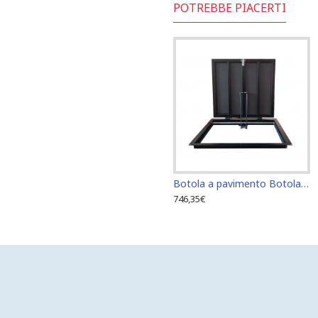
POTREBBE PIACERTI
Botola a pavimento Botola di accesso Botola di ispezione 60 cm x 60 cm
746,35€