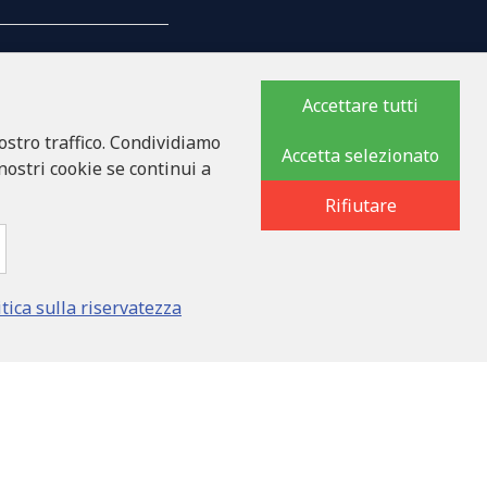
Accettare tutti
ostro traffico. Condividiamo
MPAGNIA
Accetta selezionato
 nostri cookie se continui a
Rifiutare
8
ka iela 32 - 7, LV-1046
itica sulla riservatezza