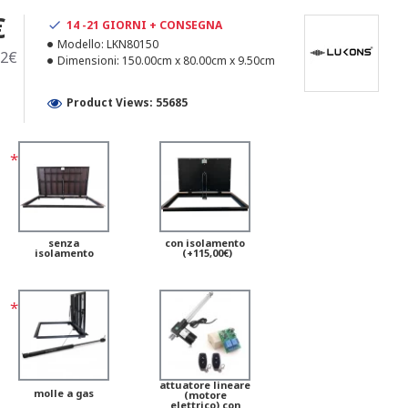
€
14 -21 GIORNI + CONSEGNA
Modello:
LKN80150
42€
Dimensioni:
150.00cm x 80.00cm x 9.50cm
Product Views: 55685
senza
con isolamento
isolamento
(+115,00€)
attuatore lineare
molle a gas
(motore
elettrico) con