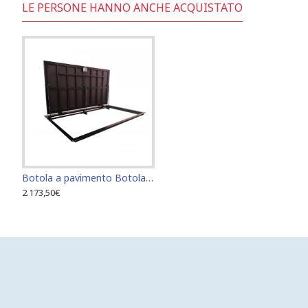
LE PERSONE HANNO ANCHE ACQUISTATO
Botola a pavimento Botola di accesso Botola di ispezione 90 cm x 260 cm "H"
2.173,50€