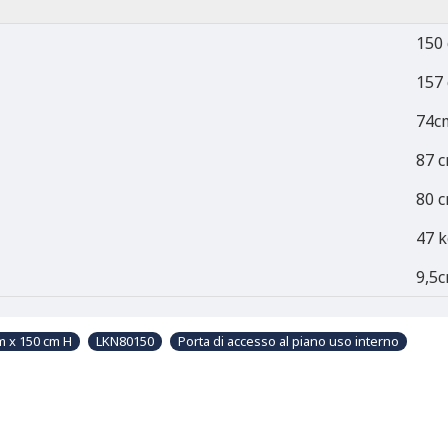
150
157
74c
87 
80 
47 k
9,5
m x 150 cm H
LKN80150
Porta di accesso al piano uso interno