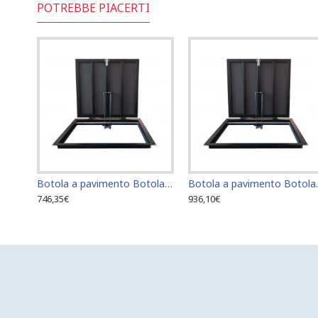
POTREBBE PIACERTI
Botola a pavimento Botola di accesso Botola di ispezione 60 cm x 60 cm
Botola a paviment
746,35€
936,10€