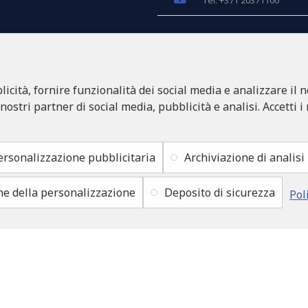
Tel: +371 20371100
INFO@LUKONS.COM
icità, fornire funzionalità dei social media e analizzare il n
DETTAGLI DELLA CO
RITONE SIA
 nostri partner di social media, pubblicità e analisi. Accetti i
Reg. Nr. 40103717618
Partita IVA LV4010371761
Sede legale: Rīga, Zasulau
ersonalizzazione pubblicitaria
Archiviazione di analisi
ne della personalizzazione
Deposito di sicurezza
Pol