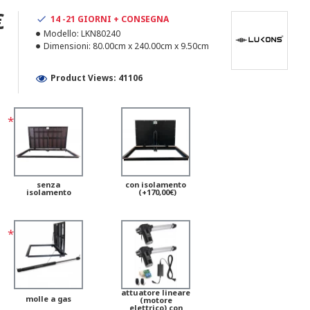
€
14 -21 GIORNI + CONSEGNA
Modello:
LKN80240
Dimensioni:
80.00cm x 240.00cm x 9.50cm
Product Views: 41106
senza
con isolamento
isolamento
(+170,00€)
attuatore lineare
molle a gas
(motore
elettrico) con