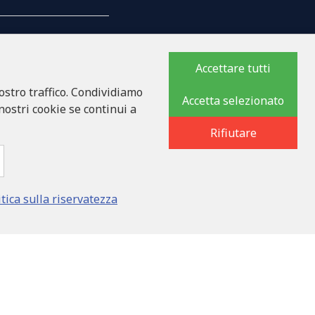
Accettare tutti
ostro traffico. Condividiamo
MPAGNIA
Accetta selezionato
 nostri cookie se continui a
Rifiutare
8
ka iela 32 - 7, LV-1046
itica sulla riservatezza