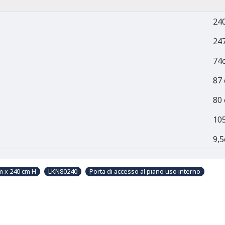
24
24
74
87
80
10
9,
m x 240 cm H
LKN80240
Porta di accesso al piano uso interno