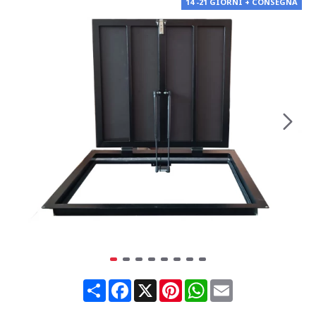
14 -21 GIORNI + CONSEGNA
Share
Facebook
X
Pinterest
WhatsApp
Email