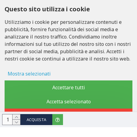
CHIAMACI
Questo sito utilizza i cookie
Tel: +371 20371100
Utilizziamo i cookie per personalizzare contenuti e
pubblicità, fornire funzionalità dei social media e
INFO@LUKONS.COM
analizzare il nostro traffico. Condividiamo inoltre
informazioni sul tuo utilizzo del nostro sito con i nostri
partner di social media, pubblicità e analisi. Accetti i
DETTAGLI DELLA COMPAGNIA
nostri cookie se continui a utilizzare il nostro sito web.
RITONE SIA
Reg. Nr. 40103717618
Partita IVA LV40103717618
Mostra selezionati
Sede legale: Rīga, Zasulauka iela 32 - 7, LV-1046
Archiviazione degli annunci
Accettare tutti
Dati utente
Accetta selezionato
Copyright © 2019 - 2026, lukons.com, Tutti i diritti riservati
Personalizzazione pubblicitaria
Rifiutare
ACQUISTA
Archiviazione di analisi