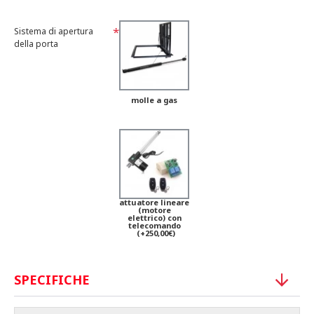
Sistema di apertura
della porta
molle a gas
attuatore lineare
(motore
elettrico) con
telecomando
(+250,00€)
SPECIFICHE