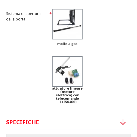
Sistema di apertura
della porta
molle a gas
attuatore lineare
(motore
elettrico) con
telecomando
(+250,00€)
SPECIFICHE