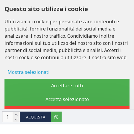
CHIAMACI
Questo sito utilizza i cookie
Tel: +371 20371100
Utilizziamo i cookie per personalizzare contenuti e
pubblicità, fornire funzionalità dei social media e
INFO@LUKONS.COM
analizzare il nostro traffico. Condividiamo inoltre
informazioni sul tuo utilizzo del nostro sito con i nostri
partner di social media, pubblicità e analisi. Accetti i
DETTAGLI DELLA COMPAGNIA
nostri cookie se continui a utilizzare il nostro sito web.
RITONE SIA
Reg. Nr. 40103717618
Partita IVA LV40103717618
Mostra selezionati
Sede legale: Rīga, Zasulauka iela 32 - 7, LV-1046
Archiviazione degli annunci
Accettare tutti
Dati utente
Accetta selezionato
Copyright © 2019 - 2026, lukons.com, Tutti i diritti riservati
Personalizzazione pubblicitaria
Rifiutare
ACQUISTA
Archiviazione di analisi