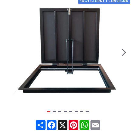
14 -21 GIORNI + CONSEGNA
Share
Facebook
X
Pinterest
WhatsApp
Email