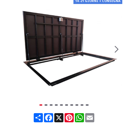
14 -21 GIORNI + CONSEGNA
Share
Facebook
X
Pinterest
WhatsApp
Email