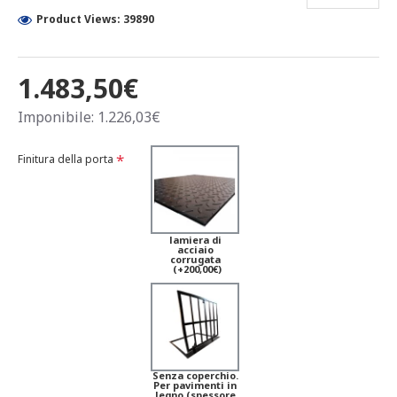
Product Views: 39890
1.483,50€
Imponibile: 1.226,03€
Finitura della porta
lamiera di
acciaio
corrugata
(+200,00€)
Senza coperchio.
Per pavimenti in
legno (spessore