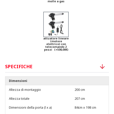
molle a gas
attuatore lineare
(motore
elettrico) con
telecomando 2
pezzi
(+500,00€)
SPECIFICHE
Dimensioni
Altezza di montaggio
200 cm
Altezza totale
207 cm
Dimensioni della porta (l x a)
84cm x 198 cm