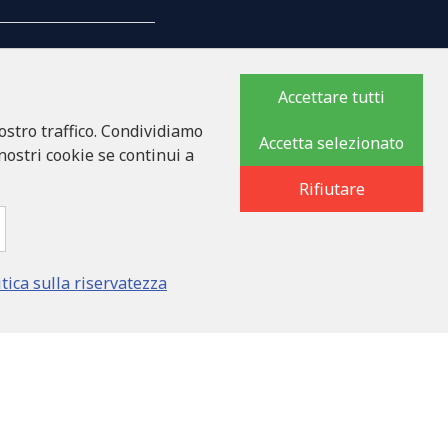
Accettare tutti
ostro traffico. Condividiamo
MPAGNIA
Accetta selezionato
 nostri cookie se continui a
Rifiutare
8
ka iela 32 - 7, LV-1046
itica sulla riservatezza