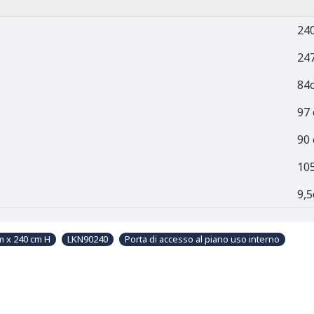
24
24
84
97
90
10
9,
m x 240 cm H
LKN90240
Porta di accesso al piano uso interno