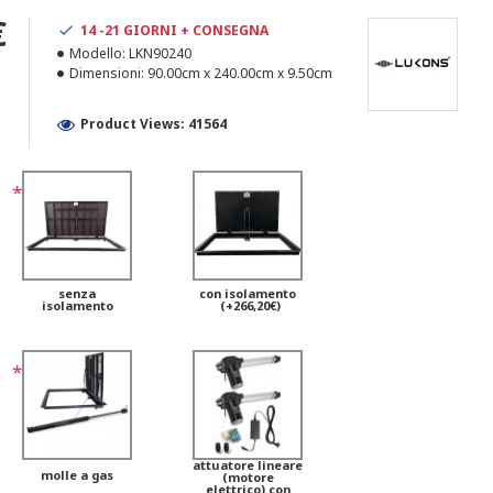
€
14 -21 GIORNI + CONSEGNA
Modello:
LKN90240
Dimensioni:
90.00cm x 240.00cm x 9.50cm
Product Views: 41564
senza
con isolamento
isolamento
(+266,20€)
attuatore lineare
molle a gas
(motore
elettrico) con