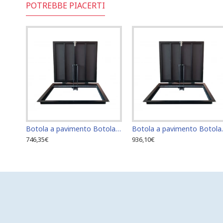
POTREBBE PIACERTI
Botola a pavimento Botola di accesso Botola di ispezione 60 cm x 60 cm
Botola a paviment
746,35€
936,10€