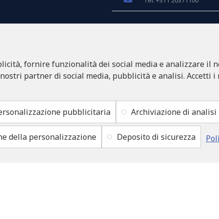
Tel: +371 20371100
INFO@LUKONS.COM
icità, fornire funzionalità dei social media e analizzare il n
DETTAGLI DELLA CO
RITONE SIA
 nostri partner di social media, pubblicità e analisi. Accetti i
Reg. Nr. 40103717618
Partita IVA LV4010371761
Sede legale: Rīga, Zasulau
ersonalizzazione pubblicitaria
Archiviazione di analisi
ne della personalizzazione
Deposito di sicurezza
Pol