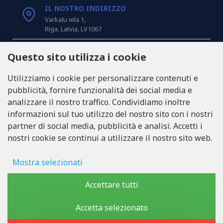
IL NOSTRO INDIRIZZO
Varkaļu iela 1,
Riga, Latvia, LV1067
CHIAMACI
Questo sito utilizza i cookie
Tel: +371 20371100
Utilizziamo i cookie per personalizzare contenuti e
pubblicità, fornire funzionalità dei social media e
INFO@LUKONS.COM
analizzare il nostro traffico. Condividiamo inoltre
informazioni sul tuo utilizzo del nostro sito con i nostri
partner di social media, pubblicità e analisi. Accetti i
DETTAGLI DELLA COMPAGNIA
nostri cookie se continui a utilizzare il nostro sito web.
RITONE SIA
Reg. Nr. 40103717618
Partita IVA LV40103717618
Mostra selezionati
Sede legale: Rīga, Zasulauka iela 32 - 7, LV-1046
Archiviazione degli annunci
Accettare tutti
Dati utente
Accetta selezionato
Copyright © 2019 - 2026, lukons.com, Tutti i diritti riservati