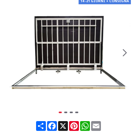
14 -21 GIORNI + CONSEGNA
Share
Facebook
X
Pinterest
WhatsApp
Email