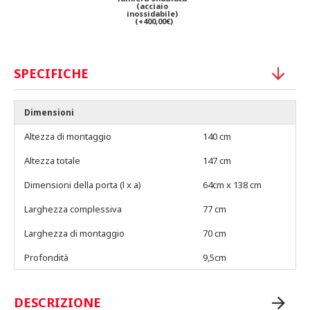
(acciaio
inossidabile)
(+400,00€)
SPECIFICHE
Dimensioni
Altezza di montaggio
140 cm
Altezza totale
147 cm
Dimensioni della porta (l x a)
64cm x 138 cm
Larghezza complessiva
77 cm
Larghezza di montaggio
70 cm
Profondità
9,5cm
DESCRIZIONE