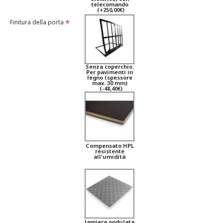
telecomando
(+250,00€)
Finitura della porta
Senza coperchio.
Per pavimenti in
legno (spessore
max. 30 mm)
(-48,40€)
Compensato HPL
resistente
all'umidità
lamiera ondulata