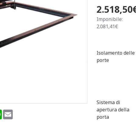
2.518,50
Imponibile:
2.081,41€
Isolamento delle
porte
Sistema di
apertura della
terest
WhatsApp
Email
porta