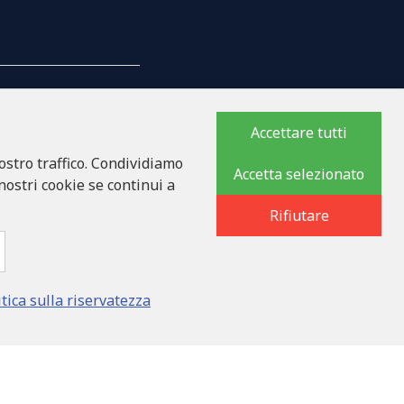
Accettare tutti
ostro traffico. Condividiamo
MPAGNIA
Accetta selezionato
 nostri cookie se continui a
Rifiutare
8
ka iela 32 - 7, LV-1046
itica sulla riservatezza