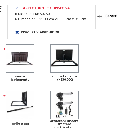
€
14 -21 GIORNI + CONSEGNA
Modello:
LKN80280
Dimensioni:
280.00cm x 80.00cm x 9.50cm
Product Views: 38120
senza
con isolamento
isolamento
(+230,00€)
attuatore lineare
molle a gas
(motore
elettrico) con