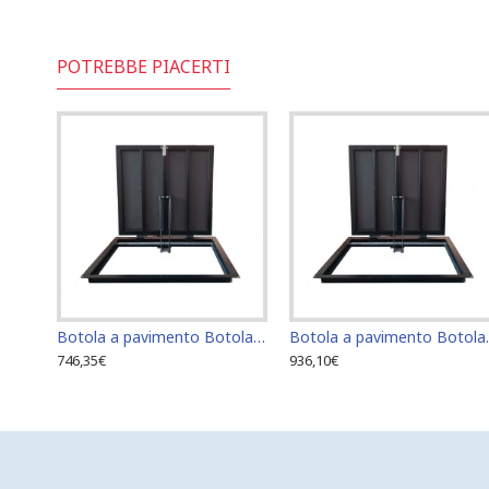
POTREBBE PIACERTI
Botola a pavimento Botola di accesso Botola di ispezione 60 cm x 60 cm
Botola a paviment
746,35€
936,10€