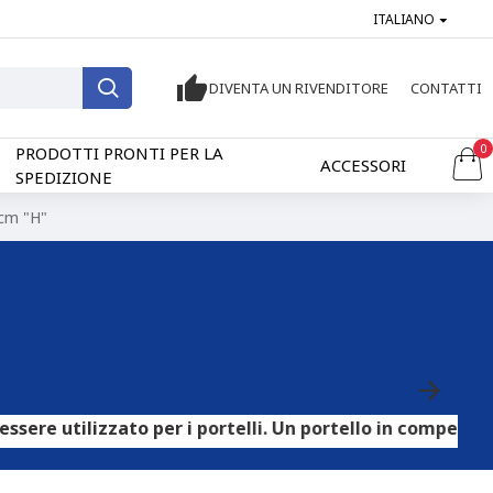
ITALIANO
DIVENTA UN RIVENDITORE
CONTATTI
0
PRODOTTI PRONTI PER LA
ACCESSORI
SPEDIZIONE
 cm "H"
zzato per i portelli. Un portello in compensato HPL può 