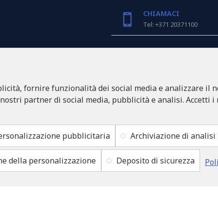
CHIAMACI
Tel: +371 20371100
INFO@LUKONS.COM
icità, fornire funzionalità dei social media e analizzare il n
DETTAGLI DELLA CO
RITONE SIA
 nostri partner di social media, pubblicità e analisi. Accetti i
Reg. Nr. 40103717618
Partita IVA LV4010371761
Sede legale: Rīga, Zasulau
ersonalizzazione pubblicitaria
Archiviazione di analisi
ne della personalizzazione
Deposito di sicurezza
Pol