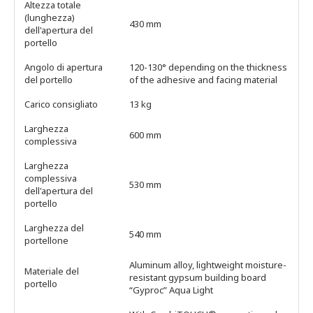
Altezza totale
(lunghezza)
430 mm
dell'apertura del
portello
Angolo di apertura
120-130° depending on the thickness
del portello
of the adhesive and facing material
Carico consigliato
13 kg
Larghezza
600 mm
complessiva
Larghezza
complessiva
530 mm
dell'apertura del
portello
Larghezza del
540 mm
portellone
Aluminum alloy, lightweight moisture-
Materiale del
resistant gypsum building board
portello
“Gyproc” Aqua Light