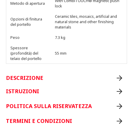
With CombiTOUCH® magnetic push
Metodo di apertura
lock
Ceramic tiles, mosaics, artificial and
Opzioni di finitura
natural stone and other finishing
del portello
materials
Peso
7.3 kg
Spessore
(profondità) del
55 mm
telaio del portello
DESCRIZIONE
ISTRUZIONI
POLITICA SULLA RISERVATEZZA
TERMINI E CONDIZIONI