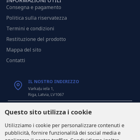
INFORMAZIONI UTILI
Consegna e pagamento
Politica sulla riservatezza
Termini e condizioni
Restituzione del prodotto
Mappa del sito
Contatti
IL NOSTRO INDIRIZZO
Varkaļu iela 1,
Riga, Latvia, LV1067
CHIAMACI
Questo sito utilizza i cookie
Tel: +371 20371100
Utilizziamo i cookie per personalizzare contenuti e
pubblicità, fornire funzionalità dei social media e
INFO@LUKONS.COM