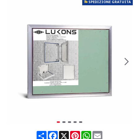
SPEDIZIONE GRATUITA
Share
Facebook
X
Pinterest
WhatsApp
Email