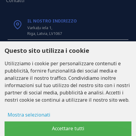
Contatti
IL NOSTRO INDIRIZZO
Varkaļu iela 1,
Riga, Latvia, LV1067
CHIAMACI
Questo sito utilizza i cookie
Tel: +371 20371100
Utilizziamo i cookie per personalizzare contenuti e
pubblicità, fornire funzionalità dei social media e
INFO@LUKONS.COM
analizzare il nostro traffico. Condividiamo inoltre
informazioni sul tuo utilizzo del nostro sito con i nostri
partner di social media, pubblicità e analisi. Accetti i
DETTAGLI DELLA COMPAGNIA
nostri cookie se continui a utilizzare il nostro sito web.
RITONE SIA
Reg. Nr. 40103717618
Partita IVA LV40103717618
Mostra selezionati
Sede legale: Rīga, Zasulauka iela 32 - 7, LV-1046
Archiviazione degli annunci
Accettare tutti