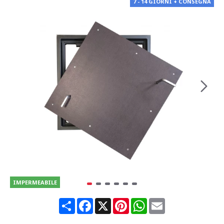
7 - 14 GIORNI + CONSEGNA
IMPERMEABILE
Share
Facebook
X
Pinterest
WhatsApp
Email