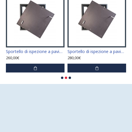
mm con 2 serrature
Sportello di ispezione a pavimento 400 mm x 400 mm con 2 serrature
Sportello di ispezione a pavimento 500 mm x 500 mm con 2 serrature
260,00€
280,00€
4