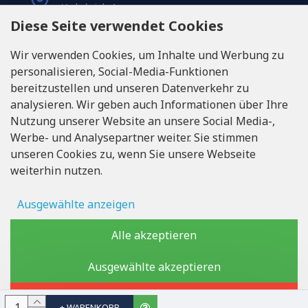
Varkaļu iela 1,
Riga, Latvia, LV1067
Diese Seite verwendet Cookies
Wir verwenden Cookies, um Inhalte und Werbung zu
RUFEN SIE UNS
personalisieren, Social-Media-Funktionen
Tel: +371 20371100
bereitzustellen und unseren Datenverkehr zu
analysieren. Wir geben auch Informationen über Ihre
INFO@LUKONS.COM
Nutzung unserer Website an unsere Social Media-,
Werbe- und Analysepartner weiter. Sie stimmen
unseren Cookies zu, wenn Sie unsere Webseite
UNTERNEHMENS-DETAILS
weiterhin nutzen.
RITONE SIA
Reg. Nr. 40103717618
Umsatzsteuer-Identifikationsnummer LV40103717618
Ausgewählte anzeigen
Rechtsadresse: Rīga, Zasulauka iela 32 - 7, LV-1046
Anzeigenspeicher
Alle akzeptieren
Benutzerdaten
Ausgewählte akzeptieren
Copyright © 2019 - 2026, lukons.com, Alle Rechte vorbehalten
Personalisierung von Werbung
Ablehnen
+ WARENKORB