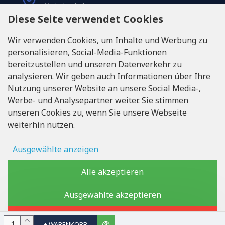
Varkaļu iela 1,
Riga, Latvia, LV1067
Diese Seite verwendet Cookies
Wir verwenden Cookies, um Inhalte und Werbung zu
RUFEN SIE UNS
personalisieren, Social-Media-Funktionen
Tel: +371 20371100
bereitzustellen und unseren Datenverkehr zu
analysieren. Wir geben auch Informationen über Ihre
INFO@LUKONS.COM
Nutzung unserer Website an unsere Social Media-,
Werbe- und Analysepartner weiter. Sie stimmen
unseren Cookies zu, wenn Sie unsere Webseite
UNTERNEHMENS-DETAILS
weiterhin nutzen.
RITONE SIA
Reg. Nr. 40103717618
Umsatzsteuer-Identifikationsnummer LV40103717618
Ausgewählte anzeigen
Rechtsadresse: Rīga, Zasulauka iela 32 - 7, LV-1046
Anzeigenspeicher
Alle akzeptieren
Benutzerdaten
Ausgewählte akzeptieren
Copyright © 2019 - 2026, lukons.com, Alle Rechte vorbehalten
Personalisierung von Werbung
Ablehnen
+ WARENKORB