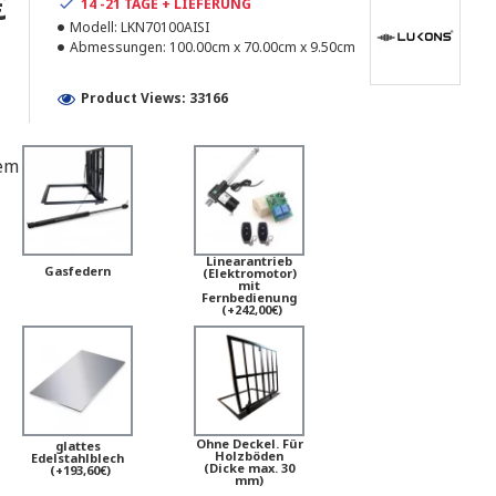
€
14 -21 TAGE + LIEFERUNG
Modell:
LKN70100AISI
Abmessungen:
100.00cm x 70.00cm x 9.50cm
Product Views: 33166
em
Linearantrieb
Gasfedern
(Elektromotor)
mit
Fernbedienung
(+242,00€)
Ohne Deckel. Für
glattes
Holzböden
Edelstahlblech
(Dicke max. 30
(+193,60€)
mm)