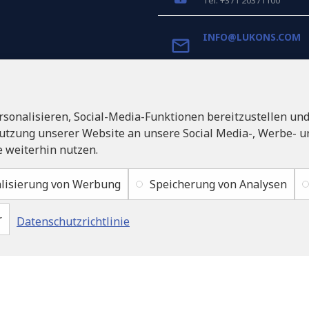
Tel: +371 20371100
INFO@LUKONS.COM
UNTERNEHMENS-DET
RITONE SIA
sonalisieren, Social-Media-Funktionen bereitzustellen un
Reg. Nr. 40103717618
Umsatzsteuer-Identifik
utzung unserer Website an unsere Social Media-, Werbe- un
LV40103717618
 weiterhin nutzen.
Rechtsadresse: Rīga, Zasul
1046
lisierung von Werbung
Speicherung von Analysen
r
Datenschutzrichtlinie