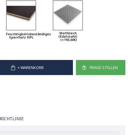
Wellblech
Feuchtigkeitsbeständiges
(Edelstahl)
Sperrholz HPL
(+193,60€)
+ WARENKORB
FRAGE STELLEN
RICHTLINIE