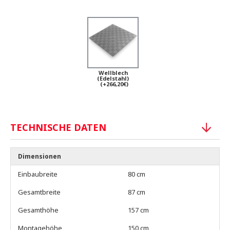
Wellblech
(Edelstahl)
(+266,20€)
TECHNISCHE DATEN
Dimensionen
Einbaubreite
80 cm
Gesamtbreite
87 cm
Gesamthöhe
157 cm
Montagehöhe
150 cm