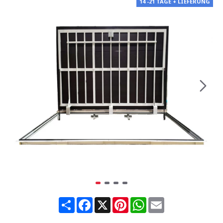
14 -21 TAGE + LIEFERUNG
Share
Facebook
X
Pinterest
WhatsApp
Email