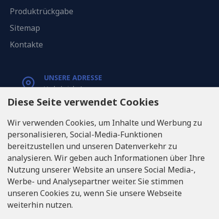
Produktrückgabe
Sitemap
Kontakte
UNSERE ADRESSE
Varkaļu iela 1,
Riga, Latvia, LV1067
Diese Seite verwendet Cookies
Wir verwenden Cookies, um Inhalte und Werbung zu
RUFEN SIE UNS
personalisieren, Social-Media-Funktionen
Tel: +371 20371100
bereitzustellen und unseren Datenverkehr zu
analysieren. Wir geben auch Informationen über Ihre
INFO@LUKONS.COM
Nutzung unserer Website an unsere Social Media-,
Werbe- und Analysepartner weiter. Sie stimmen
unseren Cookies zu, wenn Sie unsere Webseite
UNTERNEHMENS-DETAILS
weiterhin nutzen.
RITONE SIA
Reg. Nr. 40103717618