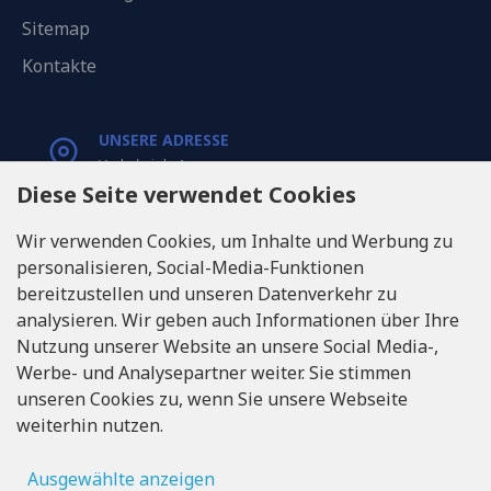
Sitemap
Kontakte
UNSERE ADRESSE
Varkaļu iela 1,
Riga, Latvia, LV1067
Diese Seite verwendet Cookies
Wir verwenden Cookies, um Inhalte und Werbung zu
RUFEN SIE UNS
personalisieren, Social-Media-Funktionen
Tel: +371 20371100
bereitzustellen und unseren Datenverkehr zu
analysieren. Wir geben auch Informationen über Ihre
INFO@LUKONS.COM
Nutzung unserer Website an unsere Social Media-,
Werbe- und Analysepartner weiter. Sie stimmen
unseren Cookies zu, wenn Sie unsere Webseite
UNTERNEHMENS-DETAILS
weiterhin nutzen.
RITONE SIA
Reg. Nr. 40103717618
Umsatzsteuer-Identifikationsnummer LV40103717618
Ausgewählte anzeigen