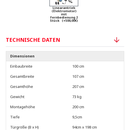
Linearantrieb
(Elektromotor)
mit
Fernbedienung 2
Stück
(+500,00€)
TECHNISCHE DATEN
Dimensionen
Einbaubreite
100 cm
Gesamtbreite
107 cm
Gesamthöhe
207 cm
Gewicht
73 kg
Montagehöhe
200 cm
Tiefe
9,5cm
Türgröße (B x H)
94cm x 198 cm