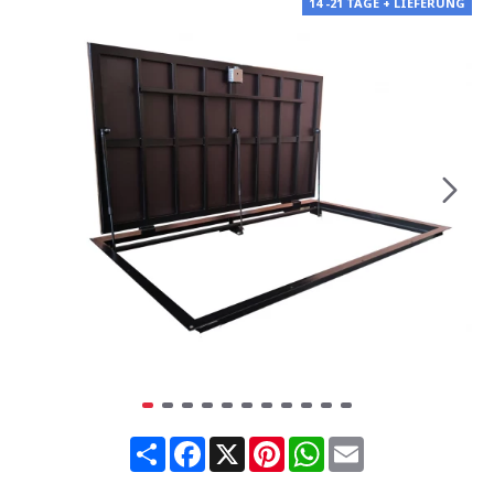
14 -21 TAGE + LIEFERUNG
Share
Facebook
X
Pinterest
WhatsApp
Email