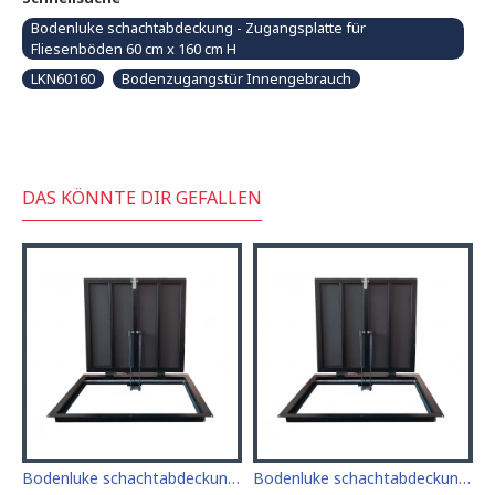
Bodenluke schachtabdeckung - Zugangsplatte für
Fliesenböden 60 cm x 160 cm H
LKN60160
Bodenzugangstür Innengebrauch
DAS KÖNNTE DIR GEFALLEN
deckung - Zugangsplatte für Fliesenböden 60cm x 60cm
Bodenluke schachtabdeckung - Zugangsplatte für Fliesenböden 60cm x 70cm "H"
Bodenluke schachtabdeckung - Zugangsplatte für Fliesenböden 60 cm x 80 cm "H"