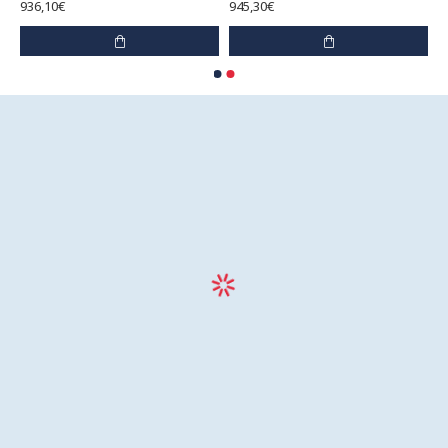
936,10€
945,30€