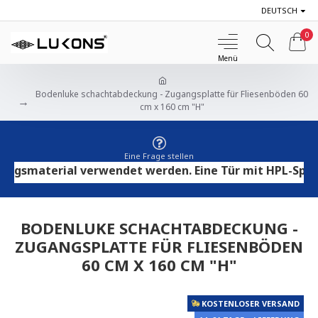
DEUTSCH
0
Bodenluke schachtabdeckung - Zugangsplatte für Fliesenböden 60
cm x 160 cm "H"
Eine Frage stellen
smaterial verwendet werden. Eine Tür mit HPL-Sperrhol
BODENLUKE SCHACHTABDECKUNG -
ZUGANGSPLATTE FÜR FLIESENBÖDEN
60 CM X 160 CM "H"
KOSTENLOSER VERSAND