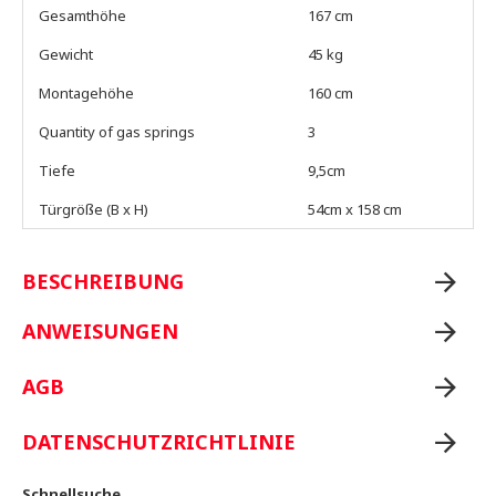
Gesamthöhe
167 cm
Gewicht
45 kg
Montagehöhe
160 cm
Quantity of gas springs
3
Tiefe
9,5cm
Türgröße (B x H)
54cm x 158 cm
BESCHREIBUNG
ANWEISUNGEN
AGB
DATENSCHUTZRICHTLINIE
Schnellsuche