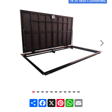
14 -21 TAGE + LIEFERUNG
Share
Facebook
X
Pinterest
WhatsApp
Email