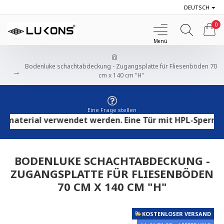
DEUTSCH
0
Bodenluke schachtabdeckung - Zugangsplatte für Fliesenböden 70
cm x 140 cm "H"
Eine Frage stellen
terial verwendet werden. Eine Tür mit HPL-Sperrholz ei
BODENLUKE SCHACHTABDECKUNG -
ZUGANGSPLATTE FÜR FLIESENBÖDEN
70 CM X 140 CM "H"
KOSTENLOSER VERSAND