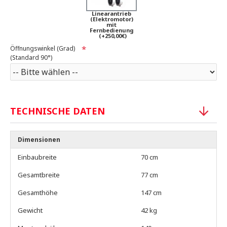
Linearantrieb
(Elektromotor)
mit
Fernbedienung
(+250,00€)
Öffnungswinkel (Grad)
(Standard 90°)
TECHNISCHE DATEN
Dimensionen
Einbaubreite
70 cm
Gesamtbreite
77 cm
Gesamthöhe
147 cm
Gewicht
42 kg