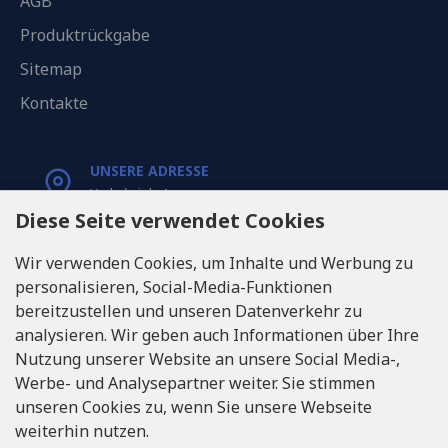
AGB
Produktrückgabe
Sitemap
Kontakte
UNSERE ADRESSE
Varkaļu iela 1,
Riga, Latvia, LV1067
Diese Seite verwendet Cookies
Wir verwenden Cookies, um Inhalte und Werbung zu
RUFEN SIE UNS
personalisieren, Social-Media-Funktionen
Tel: +371 20371100
bereitzustellen und unseren Datenverkehr zu
analysieren. Wir geben auch Informationen über Ihre
INFO@LUKONS.COM
Nutzung unserer Website an unsere Social Media-,
Werbe- und Analysepartner weiter. Sie stimmen
unseren Cookies zu, wenn Sie unsere Webseite
UNTERNEHMENS-DETAILS
weiterhin nutzen.
RITONE SIA