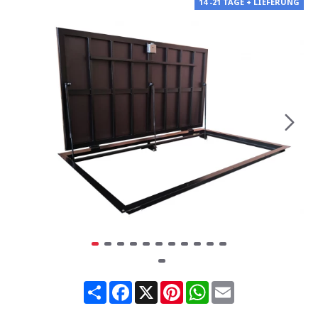
14 -21 TAGE + LIEFERUNG
Share
Facebook
X
Pinterest
WhatsApp
Email