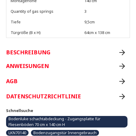
Montagehöhe
140 cm
Quantity of gas springs
3
Tiefe
9,5cm
Türgröße (B x H)
64cm x 138 cm
BESCHREIBUNG
ANWEISUNGEN
AGB
DATENSCHUTZRICHTLINIE
Schnellsuche
Bodenluke schachtabdeckung - Zugangsplatte für
Fliesenböden 70 cm x 140 cm H
LKN70140
Bodenzugangstür Innengebrauch