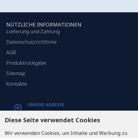
NÜTZLICHE INFORMATIONEN
Lieferung und Zahlung
Datenschutzrichtlinie
AGB
Produktrückgabe
Sitemap
Kontakte
UNSERE ADRESSE
Varkaļu iela 1,
Riga, Latvia, LV1067
Diese Seite verwendet Cookies
Wir verwenden Cookies, um Inhalte und Werbung zu
RUFEN SIE UNS