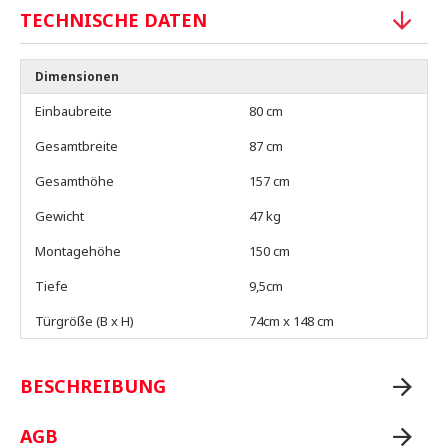
TECHNISCHE DATEN
Dimensionen
Einbaubreite
80 cm
Gesamtbreite
87 cm
Gesamthöhe
157 cm
Gewicht
47 kg
Montagehöhe
150 cm
Tiefe
9,5cm
Türgröße (B x H)
74cm x 148 cm
BESCHREIBUNG
AGB