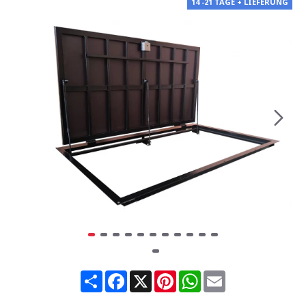
14 -21 TAGE + LIEFERUNG
Share
Facebook
X
Pinterest
WhatsApp
Email