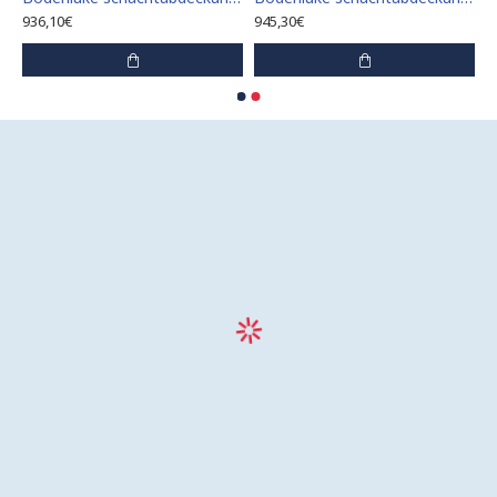
936,10€
945,30€