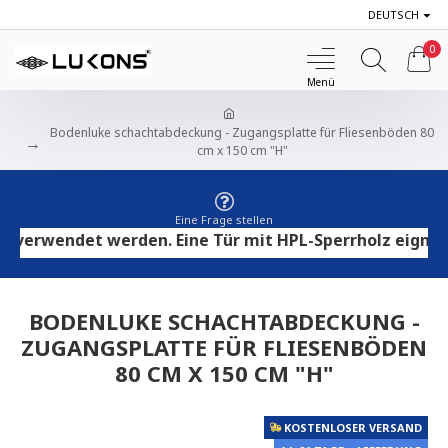
DEUTSCH
0
Bodenluke schachtabdeckung - Zugangsplatte für Fliesenböden 80
cm x 150 cm "H"
Eine Frage stellen
rwendet werden. Eine Tür mit HPL-Sperrholz eignet sic
BODENLUKE SCHACHTABDECKUNG -
ZUGANGSPLATTE FÜR FLIESENBÖDEN
80 CM X 150 CM "H"
KOSTENLOSER VERSAND