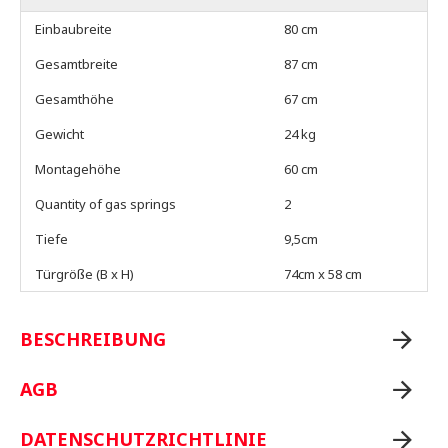
Einbaubreite
80 cm
Gesamtbreite
87 cm
Gesamthöhe
67 cm
Gewicht
24 kg
Montagehöhe
60 cm
Quantity of gas springs
2
Tiefe
9,5cm
Türgröße (B x H)
74cm x 58 cm
BESCHREIBUNG
AGB
DATENSCHUTZRICHTLINIE