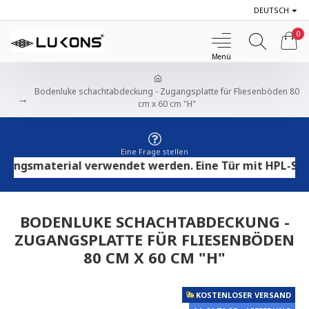
DEUTSCH
0
Bodenluke schachtabdeckung - Zugangsplatte für Fliesenböden 80
cm x 60 cm "H"
Eine Frage stellen
gsmaterial verwendet werden. Eine Tür mit HPL-Sperrho
BODENLUKE SCHACHTABDECKUNG -
ZUGANGSPLATTE FÜR FLIESENBÖDEN
80 CM X 60 CM "H"
KOSTENLOSER VERSAND