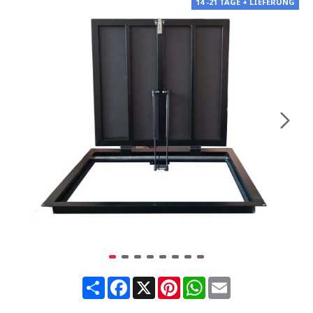
14 -21 TAGE + LIEFERUNG
Share
Facebook
X
Pinterest
WhatsApp
Email