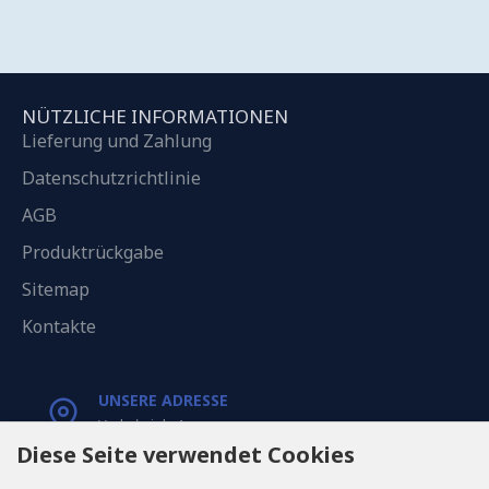
NÜTZLICHE INFORMATIONEN
Lieferung und Zahlung
Datenschutzrichtlinie
AGB
Produktrückgabe
Sitemap
Kontakte
UNSERE ADRESSE
Varkaļu iela 1,
Riga, Latvia, LV1067
Diese Seite verwendet Cookies