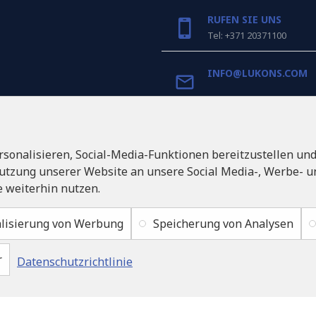
RUFEN SIE UNS
Tel: +371 20371100
INFO@LUKONS.COM
UNTERNEHMENS-DET
RITONE SIA
sonalisieren, Social-Media-Funktionen bereitzustellen un
Reg. Nr. 40103717618
Umsatzsteuer-Identifik
utzung unserer Website an unsere Social Media-, Werbe- un
LV40103717618
 weiterhin nutzen.
Rechtsadresse: Rīga, Zasul
1046
lisierung von Werbung
Speicherung von Analysen
r
Datenschutzrichtlinie