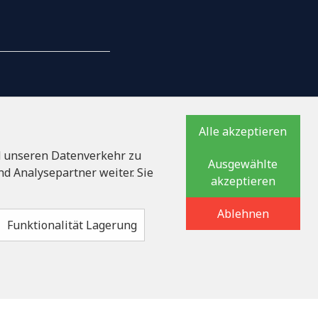
AILS
Alle akzeptieren
d unseren Datenverkehr zu
Ausgewählte
ationsnummer
d Analysepartner weiter. Sie
akzeptieren
auka iela 32 - 7, LV-
Ablehnen
Funktionalität Lagerung