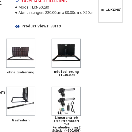
€
14 -21 TAGE + LIEFERUNG
Modell:
LKN80280
Abmessungen:
280.00cm x 80.00cm x 9.50cm
Product Views: 38119
mit Isolierung
ohne Isolierung
(+230,00€)
em
Linearantrieb
Gasfedern
(Elektromotor)
mit
Fernbedienung 2
Stück
(+500,00€)