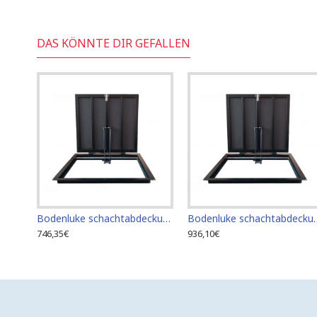
DAS KÖNNTE DIR GEFALLEN
Bodenluke schachtabdeckung - Zugangsplatte für Fliesenböden 60cm x 60cm
Bodenluke schachtabdeckung - Zu
746,35€
936,10€