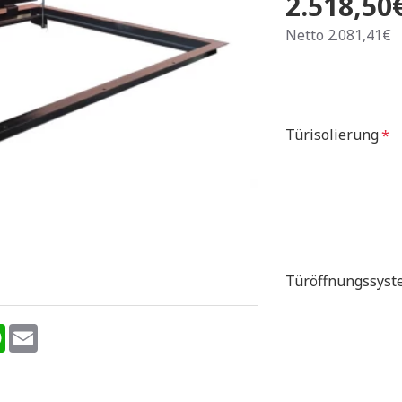
2.518,50
Netto 2.081,41€
Türisolierung
Türöffnungssyst
terest
WhatsApp
Email