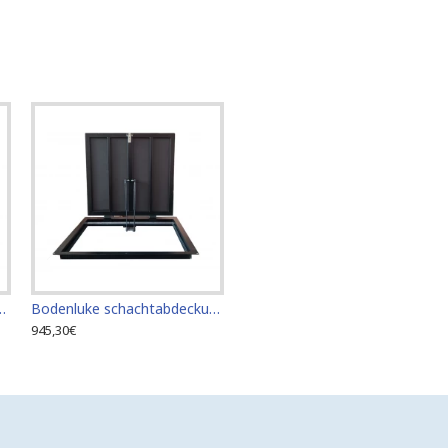
gangsplatte für Fliesenböden 60cm x 70cm "H"
Bodenluke schachtabdeckung - Zugangsplatte für Fliesenböden 60 cm x 80 cm "H"
945,30€