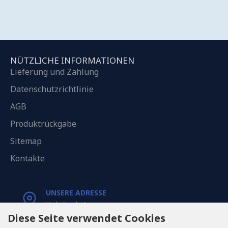
NÜTZLICHE INFORMATIONEN
Lieferung und Zahlung
Datenschutzrichtlinie
AGB
Produktrückgabe
Sitemap
Kontakte
UNSERE ADRESSE
Varkaļu iela 1,
Riga, Latvia, LV1067
Diese Seite verwendet Cookies