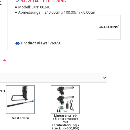
€
14 -21 TAGE + LIEFERUNG
Modell:
LKN100240
Abmessungen:
240.00cm x 100.00cm x 0.00cm
Product Views: 76973
em
Linearantrieb
Gasfedern
(Elektromotor)
mit
Fernbedienung 2
Stück
(+500,00€)