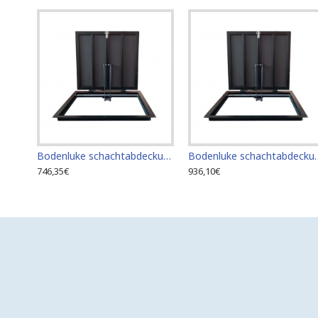
Bodenluke schachtabdeckung - Zugangsplatte für Fliesenböden 60cm x 60cm
Bodenluke schachtabdeckung - Zu
746,35€
936,10€