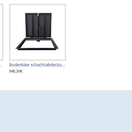
gangsplatte für Fliesenböden 60cm x 70cm "H"
Bodenluke schachtabdeckung - Zugangsplatte für Fliesenböden 60 cm x 80 cm "H"
945,30€